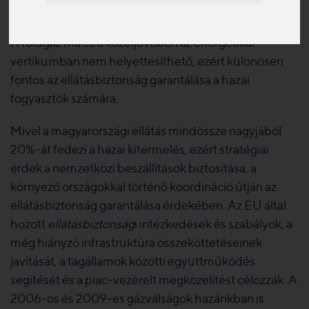
minden erre jogosult piaci szereplő számára.
A földgáz ma és a közeljövőben az energetikai
vertikumban nem helyettesíthető, ezért különösen
fontos az ellátásbiztonság garantálása a hazai
fogyasztók számára.
Mivel a magyarországi ellátás mindössze nagyjából
20%-át fedezi a hazai kitermelés, ezért stratégiai
érdek a nemzetközi beszállítások biztosítása, a
környező országokkal történő koordináció útján az
ellátásbiztonság garantálása érdekében. Az EU által
hozott
ellátásbiztonság
i intézkedések és szabályok, a
még hiányzó infrastruktúra összeköttetéseinek
javítását, a tagállamok közötti együttműködés
segítését és a piac-vezérelt megközelítést célozzák. A
2006-os és 2009-es gázválságok hazánkban is