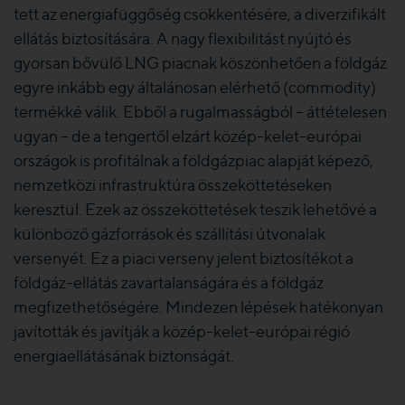
tett az energiafüggőség csökkentésére, a diverzifikált
ellátás biztosítására. A nagy flexibilitást nyújtó és
gyorsan bővülő LNG piacnak köszönhetően a földgáz
egyre inkább egy általánosan elérhető (commodity)
termékké válik. Ebből a rugalmasságból – áttételesen
ugyan – de a tengertől elzárt közép-kelet-európai
országok is profitálnak a földgázpiac alapját képező,
nemzetközi infrastruktúra összeköttetéseken
keresztül. Ezek az összeköttetések teszik lehetővé a
különböző gázforrások és szállítási útvonalak
versenyét. Ez a piaci verseny jelent biztosítékot a
földgáz-ellátás zavartalanságára és a földgáz
megfizethetőségére. Mindezen lépések hatékonyan
javították és javítják a közép-kelet-európai régió
energiaellátásának biztonságát.