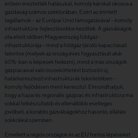
erősen éreztették hatásukat, komoly károkat okozva a
gazdaság számos szektorában. Ezért az érintett
tagállamok – az Európai Unió támogatásával – komoly
infrastruktúra-fejlesztésekbe kezdtek. A gázválságok
óta eltelt időben Magyarország földgáz-
infrastruktúrája – mind a földgáz tárolói kapacitásait
tekintve (melyek az ország éves fogyasztását akár
60%-ban is képesek fedezni), mind a más országok
gázpiacaival való összeköttetést biztosító új
határkeresztező infrastruktúrák tekintetében –
komoly fejlődésen ment keresztül. Elmondhatjuk,
hogy a hazai és regionális gázpiac és infrastruktúra ma
sokkal felkészültebb és ellenállóbb esetleges
jövőbeli, a korábbi gázválságokhoz hasonló, ellátási
sokkokkal szemben.
Emellett a régiós országok és az EU fontos lépéseket