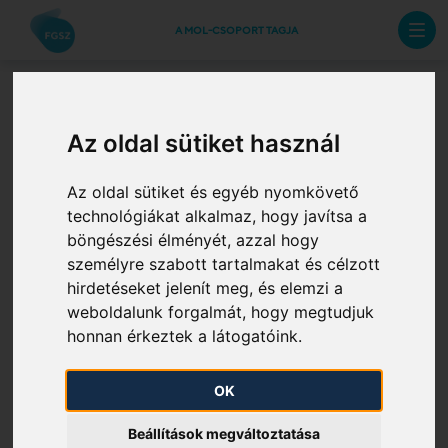
A MOL-CSOPORT TAGJA
Ellátásbiztonság
Az oldal sütiket használ
Az FGSZ a magyar gázellátás biztosításának fontos
Az oldal sütiket és egyéb nyomkövető
technológiákat alkalmaz, hogy javítsa a
szereplője. Európában a szállítási
böngészési élményét, azzal hogy
rendszerüzemeltetők feladata a vezeték-
személyre szabott tartalmakat és célzott
infrastruktúra fejlesztése és karbantartása. Emellett
hirdetéseket jelenít meg, és elemzi a
az európai uniós és hazai szabályozás alkotta
weboldalunk forgalmát, hogy megtudjuk
keretben a rendszerüzemeltetők elsődleges célja a
honnan érkeztek a látogatóink.
rendszer biztonságos és hatékony üzemeltetése, a
szállítási szolgáltatás megfizethetősége, illetve a
OK
vezetékek kapacitásaihoz való transzparens és
diszkriminációsmentes hozzáférés biztosítása
Beállítások megváltoztatása