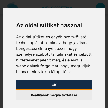
A MOL-CSOPORT TAGJA
Az oldal sütiket használ
ENTSOG Transparency
Az oldal sütiket és egyéb nyomkövető
Platform
technológiákat alkalmaz, hogy javítsa a
böngészési élményét, azzal hogy
személyre szabott tartalmakat és célzott
Transzparencia adatok
hirdetéseket jelenít meg, és elemzi a
weboldalunk forgalmát, hogy megtudjuk
Az FGSZ rendszerére vonatkozó, a jogszabályi
honnan érkeztek a látogatóink.
előírásoknak megfelelő adatokat az FGSZ webservice
kapcsolaton keresztül továbbítja az ENTSOG-nak
OK
(Földgázpiaci Szállításirendszer-üzemeltetők Európai
Beállítások megváltoztatása
Hálózata). Az ENTSOG az adatokat a központi
Transparency Platformján
teszi elérhetővé.