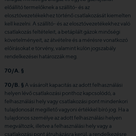
előállító termelőknek a szállító- és az
elosztóvezetékekhez történő csatlakozását kiemelten
kell kezelni. A szállító- és az elosztóvezetékekhez való
csatlakozás feltételeit, a betáplált gázok minőségi
követelményeit, az átvételre és a mérésre vonatkozó
előírásokat e törvény, valamint külön jogszabály
rendelkezései határozzák meg.
70/A. §
70/B. §
A vásárolt kapacitás az adott felhasználási
helyen lévő csatlakozási ponthoz kapcsolódó, a
felhasználási hely vagy csatlakozási pont mindenkori
tulajdonosát megillető vagyoni értékkel bíró jog. Ha a
tulajdonos személye az adott felhasználási helyen
megváltozik, illetve a felhasználási hely vagy a
csatlakozási pont átruházásra kerül, a rendelkezésre