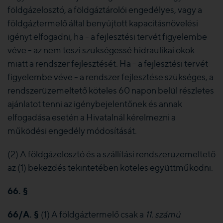
földgázelosztó, a földgáztárolói engedélyes, vagy a
földgáztermelő által benyújtott kapacitásnövelési
igényt elfogadni, ha - a fejlesztési tervét figyelembe
véve - az nem teszi szükségessé hidraulikai okok
miatt a rendszer fejlesztését. Ha - a fejlesztési tervét
figyelembe véve - a rendszer fejlesztése szükséges, a
rendszerüzemeltető köteles 60 napon belül részletes
ajánlatot tenni az igénybejelentőnek és annak
elfogadása esetén a Hivatalnál kérelmezni a
működési engedély módosítását.
(2) A földgázelosztó és a szállítási rendszerüzemeltető
az (1) bekezdés tekintetében köteles együttműködni.
66. §
66/A. §
(1) A földgáztermelő csak a
11. számú