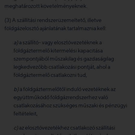
meghatározott követelményeknek.
(3) A szállítási rendszerüzemeltető, illetve
földgázelosztó ajánlatának tartalmaznia kell:
a)
a szállító- vagy elosztóvezetéknek a
földgáztermelő kitermelési kapacitása
szempontjából műszakilag és gazdaságilag
legkedvezőbb csatlakozási pontját, ahol a
földgáztermelő csatlakozni tud,
b)
a földgáztermelőtől induló vezetéknek az
együttműködő földgázrendszerhez való
csatlakozásához szükséges műszaki és pénzügyi
feltételeit,
c)
az elosztóvezetékhez csatlakozó szállítási