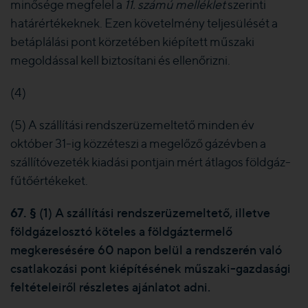
minősége megfelel a
11. számú melléklet
szerinti
határértékeknek. Ezen követelmény teljesülését a
betáplálási pont körzetében kiépített műszaki
megoldással kell biztosítani és ellenőrizni.
(4)
(5) A szállítási rendszerüzemeltető minden év
október 31-ig közzéteszi a megelőző gázévben a
szállítóvezeték kiadási pontjain mért átlagos földgáz-
fűtőértékeket.
67. §
(1) A szállítási rendszerüzemeltető, illetve
földgázelosztó köteles a földgáztermelő
megkeresésére 60 napon belül a rendszerén való
csatlakozási pont kiépítésének műszaki-gazdasági
feltételeiről részletes ajánlatot adni.