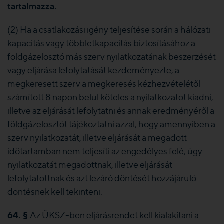
tartalmazza.
(2) Ha a csatlakozási igény teljesítése során a hálózati
kapacitás vagy többletkapacitás biztosításához a
földgázelosztó más szerv nyilatkozatának beszerzését
vagy eljárása lefolytatását kezdeményezte, a
megkeresett szerv a megkeresés kézhezvételétől
számított 8 napon belül köteles a nyilatkozatot kiadni,
illetve az eljárását lefolytatni és annak eredményéről a
földgázelosztót tájékoztatni azzal, hogy amennyiben a
szerv nyilatkozatát, illetve eljárását a megadott
időtartamban nem teljesíti az engedélyes felé, úgy
nyilatkozatát megadottnak, illetve eljárását
lefolytatottnak és azt lezáró döntését hozzájáruló
döntésnek kell tekinteni.
64. §
Az ÜKSZ-ben eljárásrendet kell kialakítani a