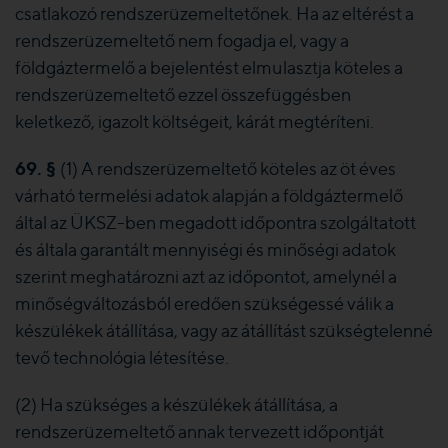
csatlakozó rendszerüzemeltetőnek. Ha az eltérést a
rendszerüzemeltető nem fogadja el, vagy a
földgáztermelő a bejelentést elmulasztja köteles a
rendszerüzemeltető ezzel összefüggésben
keletkező, igazolt költségeit, kárát megtéríteni.
69. §
(1) A rendszerüzemeltető köteles az öt éves
várható termelési adatok alapján a földgáztermelő
által az ÜKSZ-ben megadott időpontra szolgáltatott
és általa garantált mennyiségi és minőségi adatok
szerint meghatározni azt az időpontot, amelynél a
minőségváltozásból eredően szükségessé válik a
készülékek átállítása, vagy az átállítást szükségtelenné
tevő technológia létesítése.
(2) Ha szükséges a készülékek átállítása, a
rendszerüzemeltető annak tervezett időpontját