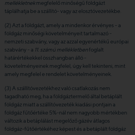
mellékletnek
megfelelő minőségű földgázt
táplálhatja be a szállító- vagy az elosztóvezetékbe.
(2) Azt a földgázt, amely a mindenkor érvényes - a
földgáz minőségi követelményeit tartalmazó -
nemzeti szabvány, vagy az azzal egyenértékű európai
szabvány - a
11. számú mellékletben
foglalt
határértékekkel összhangban álló -
követelményeinek megfelel, úgy kell tekinteni, mint
amely megfelel e rendelet követelményeinek.
(3) A szállítóvezetékhez való csatlakozás nem
tagadható meg, ha a földgáztermelő által betáplált
földgáz miatt a szállítóvezeték kiadási pontjain a
földgáz fűtőértéke 5%-nál nem nagyobb mértékben
változik a betáplálást megelőző gázév átlagos
földgáz-fűtőértékéhez képest és a betáplált földgáz