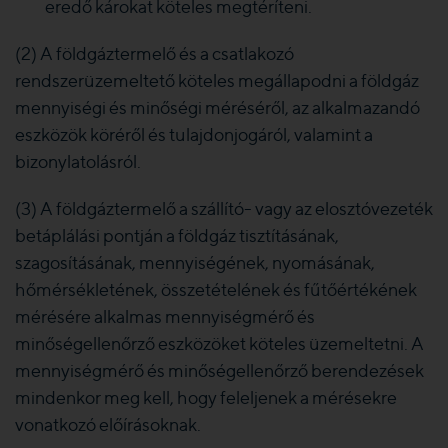
eredő károkat köteles megtéríteni.
(2) A földgáztermelő és a csatlakozó
rendszerüzemeltető köteles megállapodni a földgáz
mennyiségi és minőségi méréséről, az alkalmazandó
eszközök köréről és tulajdonjogáról, valamint a
bizonylatolásról.
(3) A földgáztermelő a szállító- vagy az elosztóvezeték
betáplálási pontján a földgáz tisztításának,
szagosításának, mennyiségének, nyomásának,
hőmérsékletének, összetételének és fűtőértékének
mérésére alkalmas mennyiségmérő és
minőségellenőrző eszközöket köteles üzemeltetni. A
mennyiségmérő és minőségellenőrző berendezések
mindenkor meg kell, hogy feleljenek a mérésekre
vonatkozó előírásoknak.