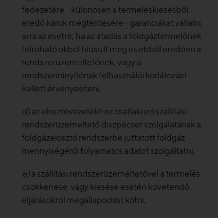
fedezetére - különösen a termeléskiesésből
eredő károk megtérítésére - garanciákat vállalni,
arra az esetre, ha az átadás a földgáztermelőnek
felróható okból hiúsult meg és ebből eredően a
rendszerüzemeltetőnek, vagy a
rendszerirányítónak felhasználói korlátozást
kellett érvényesíteni,
d)
az elosztóvezetékhez csatlakozó szállítási
rendszerüzemeltető diszpécser szolgálatának a
földgázelosztó rendszerbe juttatott földgáz
mennyiségéről folyamatos adatot szolgáltatni,
e)
a szállítási rendszerüzemeltetővel a termelés
csökkenése, vagy kiesése esetén követendő
eljárásokról megállapodást kötni,