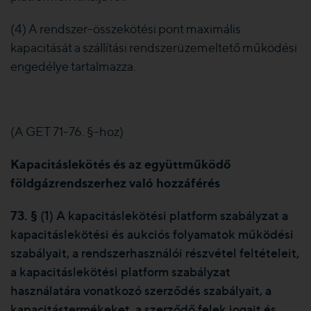
(4) A rendszer-összekötési pont maximális
kapacitását a szállítási rendszerüzemeltető működési
engedélye tartalmazza.
(A GET 71-76. §-hoz)
Kapacitáslekötés és az együttműködő
földgázrendszerhez való hozzáférés
73.
§
(1) A kapacitáslekötési platform szabályzat a
kapacitáslekötési és aukciós folyamatok működési
szabályait, a rendszerhasználói részvétel feltételeit,
a kapacitáslekötési platform szabályzat
használatára vonatkozó szerződés szabályait, a
kapacitástermékeket, a szerződő felek jogait és