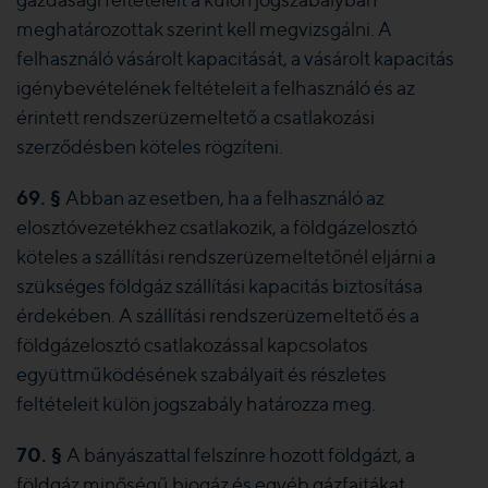
meghatározottak szerint kell megvizsgálni. A
felhasználó vásárolt kapacitását, a vásárolt kapacitás
igénybevételének feltételeit a felhasználó és az
érintett rendszerüzemeltető a csatlakozási
szerződésben köteles rögzíteni.
69. §
Abban az esetben, ha a felhasználó az
elosztóvezetékhez csatlakozik, a földgázelosztó
köteles a szállítási rendszerüzemeltetőnél eljárni a
szükséges földgáz szállítási kapacitás biztosítása
érdekében. A szállítási rendszerüzemeltető és a
földgázelosztó csatlakozással kapcsolatos
együttműködésének szabályait és részletes
feltételeit külön jogszabály határozza meg.
70. §
A bányászattal felszínre hozott földgázt, a
földgáz minőségű biogáz és egyéb gázfajtákat