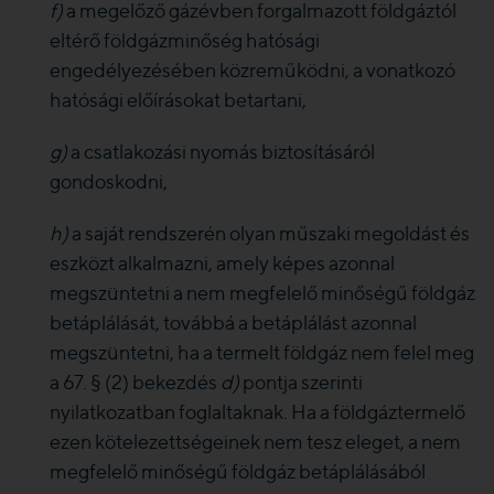
f)
a megelőző gázévben forgalmazott földgáztól
eltérő földgázminőség hatósági
engedélyezésében közreműködni, a vonatkozó
hatósági előírásokat betartani,
g)
a csatlakozási nyomás biztosításáról
gondoskodni,
h)
a saját rendszerén olyan műszaki megoldást és
eszközt alkalmazni, amely képes azonnal
megszüntetni a nem megfelelő minőségű földgáz
betáplálását, továbbá a betáplálást azonnal
megszüntetni, ha a termelt földgáz nem felel meg
a 67. § (2) bekezdés
d)
pontja szerinti
nyilatkozatban foglaltaknak. Ha a földgáztermelő
ezen kötelezettségeinek nem tesz eleget, a nem
megfelelő minőségű földgáz betáplálásából