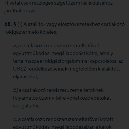
Hivatal csak részleges szigetüzem kialakításához
járulhat hozzá.
68. §
(1) A szállító- vagy elosztóvezetékhez csatlakozó
földgáztermelő köteles:
a)
a csatlakozó rendszerüzemeltetővel
együttműködési megállapodást kötni, amely
tartalmazza a földgázforgalommal kapcsolatos, az
ÜKSZ rendelkezéseinek megfelelően kialakított
eljárásokat,
b)
a csatlakozó rendszerüzemeltetőknek
folyamatos üzemvitelre vonatkozó adatokat
szolgáltatni,
c)
a csatlakozó rendszerüzemeltetővel kötött
együttműködési megállapodásában a károk