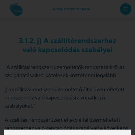
A MOL-CSOPORT TAGJA
3.1.2. j) A szállítórendszerhez
való kapcsolódás szabályai
“A szállításirendszer-üzemeltetők rendszereikről és
szolgáltatásaikról kötelesek közzétenni legalább:
j) a szállításirendszer-üzemeltető által üzemeltetett
rendszerhez való kapcsolódásra vonatkozó
szabályokat;”
A szállítási rendszerüzemeltető által üzemeltetett
rendszerhez való kapcsolódás szabályait a következő