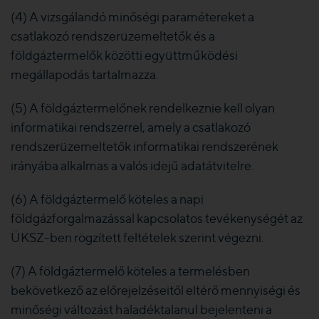
(4) A vizsgálandó minőségi paramétereket a
csatlakozó rendszerüzemeltetők és a
földgáztermelők közötti együttműködési
megállapodás tartalmazza.
(5) A földgáztermelőnek rendelkeznie kell olyan
informatikai rendszerrel, amely a csatlakozó
rendszerüzemeltetők informatikai rendszerének
irányába alkalmas a valós idejű adatátvitelre.
(6) A földgáztermelő köteles a napi
földgázforgalmazással kapcsolatos tevékenységét az
ÜKSZ-ben rögzített feltételek szerint végezni.
(7) A földgáztermelő köteles a termelésben
bekövetkező az előrejelzéseitől eltérő mennyiségi és
minőségi változást haladéktalanul bejelenteni a