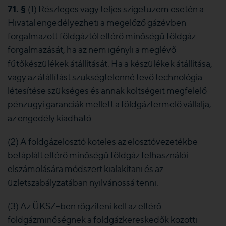
71. §
(1) Részleges vagy teljes szigetüzem esetén a
Hivatal engedélyezheti a megelőző gázévben
forgalmazott földgáztól eltérő minőségű földgáz
forgalmazását, ha az nem igényli a meglévő
fűtőkészülékek átállítását. Ha a készülékek átállítása,
vagy az átállítást szükségtelenné tevő technológia
létesítése szükséges és annak költségeit megfelelő
pénzügyi garanciák mellett a földgáztermelő vállalja,
az engedély kiadható.
(2) A földgázelosztó köteles az elosztóvezetékbe
betáplált eltérő minőségű földgáz felhasználói
elszámolására módszert kialakítani és az
üzletszabályzatában nyilvánossá tenni.
(3) Az ÜKSZ-ben rögzíteni kell az eltérő
földgázminőségnek a földgázkereskedők közötti