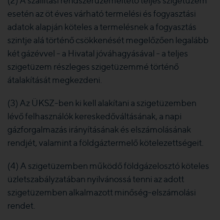
(2) A szállítási rendszerüzemeltető teljes szigetüzem
esetén az öt éves várható termelési és fogyasztási
adatok alapján köteles a termelésnek a fogyasztás
szintje alá történő csökkenését megelőzően legalább
két gázévvel - a Hivatal jóváhagyásával - a teljes
szigetüzem részleges szigetüzemmé történő
átalakítását megkezdeni.
(3) Az ÜKSZ-ben ki kell alakítani a szigetüzemben
lévő felhasználók kereskedőváltásának, a napi
gázforgalmazás irányításának és elszámolásának
rendjét, valamint a földgáztermelő kötelezettségeit.
(4) A szigetüzemben működő földgázelosztó köteles
üzletszabályzatában nyilvánossá tenni az adott
szigetüzemben alkalmazott minőség-elszámolási
rendet.