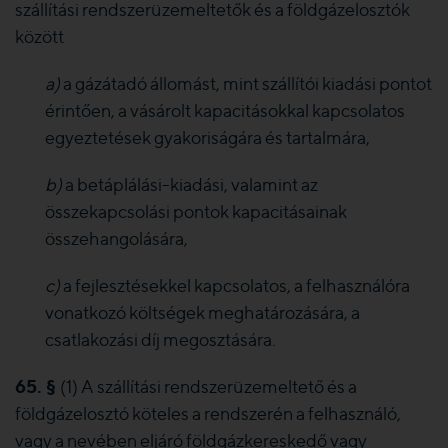
szállítási rendszerüzemeltetők és a földgázelosztók
között
a)
a gázátadó állomást, mint szállítói kiadási pontot
érintően, a vásárolt kapacitásokkal kapcsolatos
egyeztetések gyakoriságára és tartalmára,
b)
a betáplálási-kiadási, valamint az
összekapcsolási pontok kapacitásainak
összehangolására,
c)
a fejlesztésekkel kapcsolatos, a felhasználóra
vonatkozó költségek meghatározására, a
csatlakozási díj megosztására.
65. §
(1) A szállítási rendszerüzemeltető és a
földgázelosztó köteles a rendszerén a felhasználó,
vagy a nevében eljáró földgázkereskedő vagy