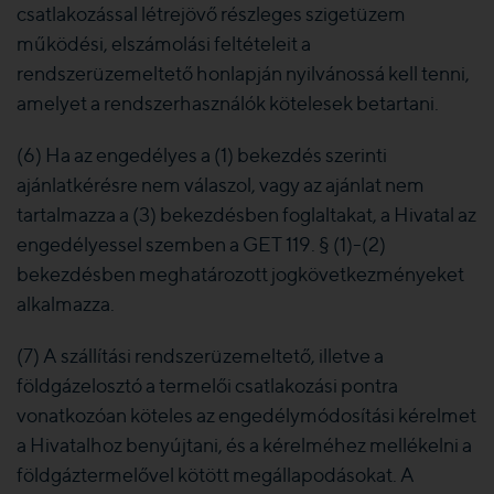
csatlakozással létrejövő részleges szigetüzem
működési, elszámolási feltételeit a
rendszerüzemeltető honlapján nyilvánossá kell tenni,
amelyet a rendszerhasználók kötelesek betartani.
(6) Ha az engedélyes a (1) bekezdés szerinti
ajánlatkérésre nem válaszol, vagy az ajánlat nem
tartalmazza a (3) bekezdésben foglaltakat, a Hivatal az
engedélyessel szemben a GET 119. § (1)-(2)
bekezdésben meghatározott jogkövetkezményeket
alkalmazza.
(7) A szállítási rendszerüzemeltető, illetve a
földgázelosztó a termelői csatlakozási pontra
vonatkozóan köteles az engedélymódosítási kérelmet
a Hivatalhoz benyújtani, és a kérelméhez mellékelni a
földgáztermelővel kötött megállapodásokat. A