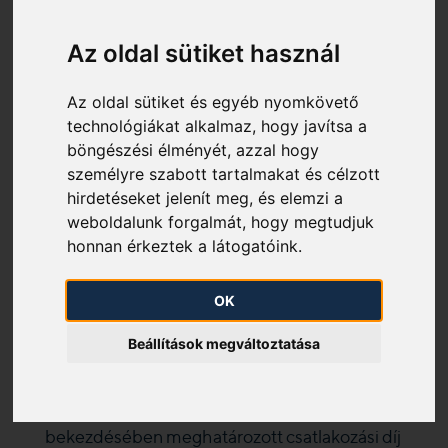
jogszályok és belső szabályzatok rögzítik:
1. 2008. évi XL. törvény a
Az oldal sütiket használ
földgázellátásról - V. fejezet
Az oldal sütiket és egyéb nyomkövető
A szállító- és az elosztóvezetékhez való
technológiákat alkalmaz, hogy javítsa a
csatlakozás
böngészési élményét, azzal hogy
személyre szabott tartalmakat és célzott
67. §
(1) A szállítási rendszerüzemeltető a
hirdetéseket jelenít meg, és elemzi a
szállítóvezetékre vonatkozóan, a földgázelosztó a
weboldalunk forgalmát, hogy megtudjuk
működési területén köteles a földgázellátásba
honnan érkeztek a látogatóink.
történő bekapcsolás iránti igényt teljesíteni, kivéve, ha
OK
a)
a csatlakozásnak műszaki akadálya van,
Beállítások megváltoztatása
b)
a csatlakozás jogszabályba ütközik,
c)
a felhasználói igénnyel jelentkező a 108. § (1)
bekezdésében meghatározott csatlakozási díj