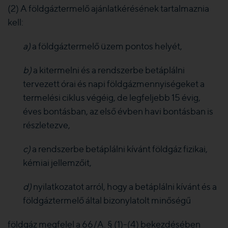
(2) A földgáztermelő ajánlatkérésének tartalmaznia
kell:
a)
a földgáztermelő üzem pontos helyét,
b)
a kitermelni és a rendszerbe betáplálni
tervezett órai és napi földgázmennyiségeket a
termelési ciklus végéig, de legfeljebb 15 évig,
éves bontásban, az első évben havi bontásban is
részletezve,
c)
a rendszerbe betáplálni kívánt földgáz fizikai,
kémiai jellemzőit,
d)
nyilatkozatot arról, hogy a betáplálni kívánt és a
földgáztermelő által bizonylatolt minőségű
földgáz megfelel a 66/A. § (1)-(4) bekezdésében