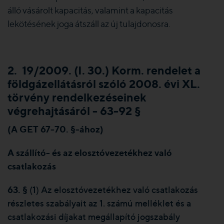
álló vásárolt kapacitás, valamint a kapacitás
lekötésének joga átszáll az új tulajdonosra.
2.
19/2009. (I. 30.) Korm. rendelet a
földgázellátásról szóló 2008. évi XL.
törvény rendelkezéseinek
végrehajtásáról - 63-92 §
(A GET 67-70. §-ához)
A szállító- és az elosztóvezetékhez való
csatlakozás
63.
§
(1) Az elosztóvezetékhez való csatlakozás
részletes szabályait az 1. számú melléklet és a
csatlakozási díjakat megállapító jogszabály