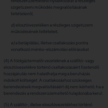
rendszerüzemeltető nyilatkozatát a részleges
szigetüzemi működés megvalósításának
feltételeiről,
d)
elosztóvezetéken a részleges szigetüzem
működésének feltételeit,
e)
a betáplálási, illetve csatlakozási pontra
vonatkozó mérési-elszámolási előírásokat.
(4) A földgáztermelői vezetéknek a szállító- vagy
elosztóvezetékre történő csatlakozásáért fizetendő
hozzájárulás nem haladhatja meg a beruházás
indokolt költségét. A csatlakozáshoz szükséges
berendezések megvalósításáért díj nem kérhető, ha a
berendezés a rendszerüzemeltető tulajdonába kerül.
(5) A szállító-, illetve elosztóvezetékhez történő