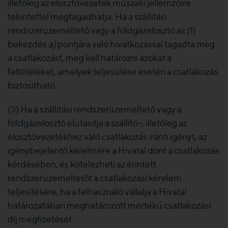
illetőleg az elosztóvezeték műszaki jellemzőire
tekintettel megtagadhatja. Ha a szállítási
rendszerüzemeltető vagy a földgázelosztó az (1)
bekezdés
a)
pontjára való hivatkozással tagadta meg
a csatlakozást, meg kell határozni azokat a
feltételeket, amelyek teljesülése esetén a csatlakozás
biztosítható.
(3) Ha a szállítási rendszerüzemeltető vagy a
földgázelosztó elutasítja a szállító-, illetőleg az
elosztóvezetékhez való csatlakozás iránti igényt, az
igénybejelentő kérelmére a Hivatal dönt a csatlakozás
kérdésében, és kötelezheti az érintett
rendszerüzemeltetőt a csatlakozási kérelem
teljesítésére, ha a felhasználó vállalja a Hivatal
határozatában meghatározott mértékű csatlakozási
díj megfizetését.