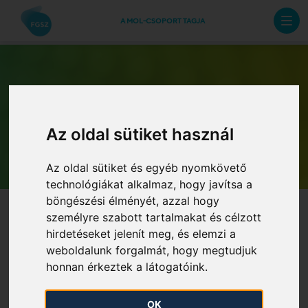
A MOL-CSOPORT TAGJA
Az oldal sütiket használ
Archív hírlevelek
Az oldal sütiket és egyéb nyomkövető
technológiákat alkalmaz, hogy javítsa a
böngészési élményét, azzal hogy
személyre szabott tartalmakat és célzott
hirdetéseket jelenít meg, és elemzi a
weboldalunk forgalmát, hogy megtudjuk
honnan érkeztek a látogatóink.
2024. évi Földgázszállítói
OK