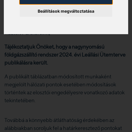
Leállási Ütemterv július 11-től
Beállítások megváltoztatása
2024. 07. 11.
Tisztelt Partnereink,
Tájékoztatjuk Önöket, hogy a nagynyomású
földgázszállító rendszer 2024. évi Leállási Ütemterve
publikálásra került.
A publikált táblázatban módosított munkaként
megjelölt hálózati pontok esetében módosítások
történtek az elosztói engedélyesre vonatkozó adatok
tekintetében.
Továbbá a könnyebb átláthatóság érdekében az
alábbiakban soroljuk fel a határkeresztező pontokat