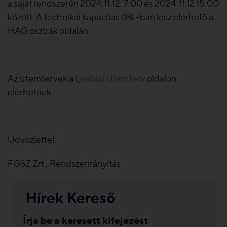
a saját rendszerén 2024.11.12. 7:00 és 2024.11.12 15:00
között. A technikai kapacitás 0% -ban lesz elérhető a
HAG osztrák oldalán.
Az ütemtervek a
Leállási Ütemterv
oldalon
elérhetőek.
Üdvözlettel:
FGSZ Zrt., Rendszerirányítás
Hírek Kereső
Írja be a keresett kifejezést