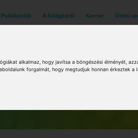
Publikációk
A földgázról
Karrier
Üzleti s
Rendszerüzemeltetők
ógiákat alkalmaz, hogy javítsa a böngészési élményét, azz
 weboldalunk forgalmát, hogy megtudjuk honnan érkeztek a l
Archív hírlevelek