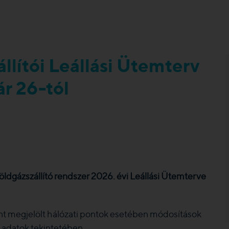
llítói Leállási Ütemterv
ár 26-tól
ldgázszállító rendszer 2026. évi Leállási Ütemterve
nt megjelölt hálózati pontok esetében módosítások
 adatok tekintetében.