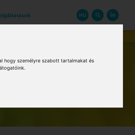
zolgáltatások
HU
Beszállítók
al hogy személyre szabott tartalmakat és
átogatóink.