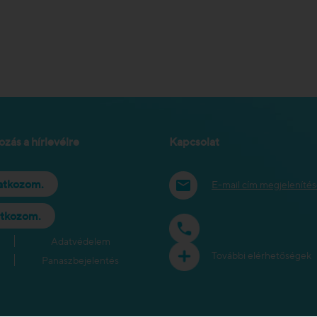
ozás a hírlevélre
Kapcsolat
ratkozom.
E-mail cím megjeleníté
atkozom.
Adatvédelem
További elérhetőségek
Panaszbejelentés