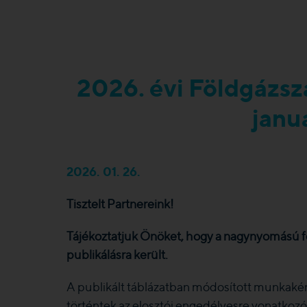
2026. évi Földgázszá
janu
2026. 01. 26.
Tisztelt Partnereink!
Tájékoztatjuk Önöket, hogy a nagynyomású fö
publikálásra került.
A publikált táblázatban módosított munkaké
történtek az elosztói engedélyesre vonatkozó