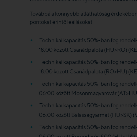
Továbbá a könnyebb átláthatóság érdekében a
pontokat érintő leállásokat:
Technikai kapacitás 50%-ban fog rendel
18:00 között Csanádpalota (HU>RO) (
Technikai kapacitás 50%-ban fog rendel
18:00 között Csanádpalota (RO>HU) (K
Technikai kapacitás 50%-ban fog rendelk
06:00 között Mosonmagyaróvár (AT>H
Technikai kapacitás 50%-ban fog rendelk
06:00 között Balassagyarmat (HU>SK)
Technikai kapacitás 50%-ban fog rendelk
06:00 között Beregdaróc 800 (HU>UA