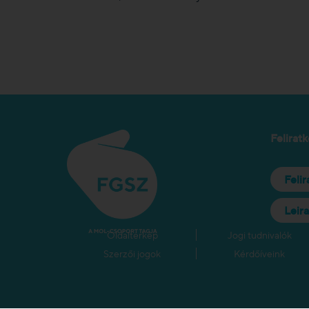
Feliratk
Feli
Leir
Oldaltérkép
Jogi tudnivalók
Szerzői jogok
Kérdőíveink