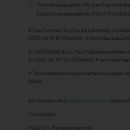
Technikai kapacitás 0%-ban fog rendelke
között Drávaszerdahely (HU>CR) (GED
A Gas Connect Austria karbantartási munkáka
2025.06.19 12:00 között. A technikai kapacit
A GASTRANS d.o.o. Novi Sad karbantartási m
és 2025.06.07. 06:00 között. A technikai kapa
A Török áramlaton karbantartási munkákat 
között.
Az ütemtervek a
Leállási Ütemterv
oldalon e
Üdvözlettel:
FGSZ Zrt., Rendszerirányítás