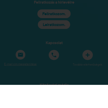
Feliratkozás a hírlevélre
Feliratkozom.
Leiratkozom.
Kapcsolat
E-mail cím megjelenítése
További elérhetőségek
Közösségi média
Oldaltérkép
Jogi tudnivalók