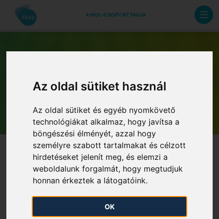
A MOL-CSOPORT TAGJA
Az oldal sütiket használ
Archív hírlevelek
Az oldal sütiket és egyéb nyomkövető
technológiákat alkalmaz, hogy javítsa a
böngészési élményét, azzal hogy
személyre szabott tartalmakat és célzott
hirdetéseket jelenít meg, és elemzi a
weboldalunk forgalmát, hogy megtudjuk
honnan érkeztek a látogatóink.
2026. évi Földgázszállítói
OK