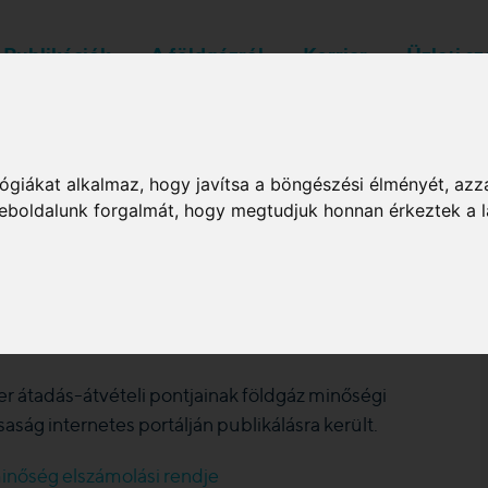
Publikációk
A földgázról
Karrier
Üzleti s
Rendszerüzemeltetők
ógiákat alkalmaz, hogy javítsa a böngészési élményét, azz
 weboldalunk forgalmát, hogy megtudjuk honnan érkeztek a l
inőség elszámolási
zer átadás-átvételi pontjainak földgáz minőségi
ság internetes portálján publikálásra került.
nőség elszámolási rendje