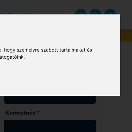
zolgáltatások
HU
Beszállítók
al hogy személyre szabott tartalmakat és
átogatóink.
Hírlevél feliratkozás
Vezetéknév *
Keresztnév *