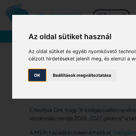
Vállalatunk
A MOL-CSOPORT TAGJA
Az oldal sütiket használ
Rendszerhasználók
Az oldal sütiket és egyéb nyomkövető technol
célzott hirdetéseket jelenít meg, és elemzi a
2026/2027 gázév m
OK
Beállítások megváltoztatása
rend publikálása
2026. 02. 13.
Értesítjük Önt, hogy "A földgázszállító rends
elszámolási rendje 2026–2027 gázévre” a társa
A MER-t az alábbi linken érhetik el:
Földgázmi