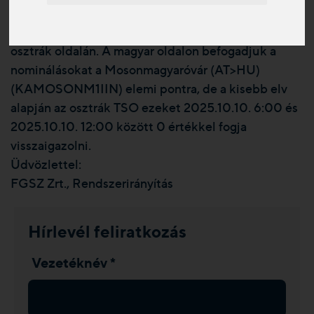
12:00 között.
A technikai kapacitás 0% -ban lesz elérhető a HAG
osztrák oldalán. A magyar oldalon befogadjuk a
nominálásokat a Mosonmagyaróvár (AT>HU)
(KAMOSONM1IIN) elemi pontra, de a kisebb elv
alapján az osztrák TSO ezeket 2025.10.10. 6:00 és
2025.10.10. 12:00 között 0 értékkel fogja
visszaigazolni.
Üdvözlettel:
FGSZ Zrt., Rendszerirányítás
Hírlevél feliratkozás
Vezetéknév *