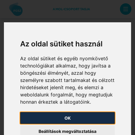
A MOL-CSOPORT TAGJA
Emlékeztető - a Gas
Az oldal sütiket használ
Connect Austria
Az oldal sütiket és egyéb nyomkövető
technológiákat alkalmaz, hogy javítsa a
karbantartási munkát
böngészési élményét, azzal hogy
személyre szabott tartalmakat és célzott
végez 2025.10.10-én
hirdetéseket jelenít meg, és elemzi a
weboldalunk forgalmát, hogy megtudjuk
2025. 10. 09.
honnan érkeztek a látogatóink.
Tájékoztatjuk Önt, hogy a Gas Connect Austria
OK
karbantartási munkákat végez a saját
Beállítások megváltoztatása
gázrendszerén 2025.10.10. 6:00 és 2025.10.10.