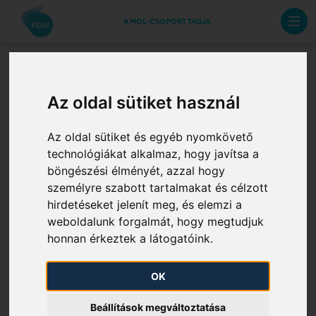
A MOL-CSOPORT TAGJA
FGSZ KP Kft.
Az oldal sütiket használ
megszűnése
Az oldal sütiket és egyéb nyomkövető
technológiákat alkalmaz, hogy javítsa a
2025. 12. 18.
böngészési élményét, azzal hogy
személyre szabott tartalmakat és célzott
Hivatkozva korábbi
hírlevelünkre
tájékoztatjuk
hirdetéseket jelenít meg, és elemzi a
weboldalunk forgalmát, hogy megtudjuk
Önöket, hogy a CEEGEX Zrt. és az FGSZ KP Kft. által
honnan érkeztek a látogatóink.
üzemeltetett kereskedési platformok
konszolidációjának eredményeképpen az FGSZ Zrt.
OK
mint tulajdonos azt a döntést hozta, hogy az FGSZ KP
Kft. által üzemeltetett kereskedési platform a tagjai
Beállítások megváltoztatása