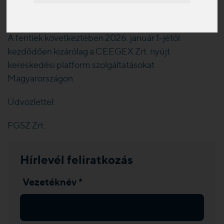
részére a 2025. december 31-i gáznappal befejezi az
üzleti szolgáltatások nyújtását.
A fentiek következtében 2026. január 1-jétől
kezdődően kizárólag a CEEGEX Zrt. nyújt
kereskedési platform szolgáltatásokat
Magyarországon
.
Üdvözlettel:
FGSZ Zrt.
Hírlevél feliratkozás
Vezetéknév *