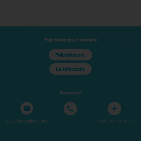
Feliratkozás a hírlevélre
Feliratkozom.
Leiratkozom.
Kapcsolat
E-mail cím megjelenítése
További elérhetőségek