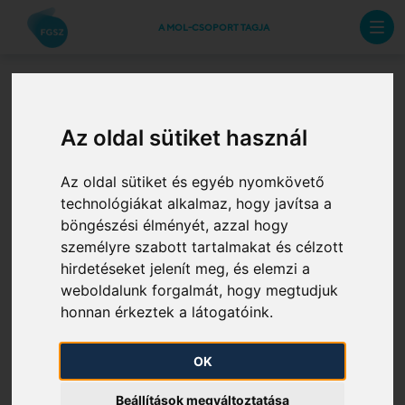
A MOL-CSOPORT TAGJA
Határkeresztező
Az oldal sütiket használ
pontok CAM NC
Az oldal sütiket és egyéb nyomkövető
technológiákat alkalmaz, hogy javítsa a
szerinti nem kötelező
böngészési élményét, azzal hogy
személyre szabott tartalmakat és célzott
jellegű piacikereslet-
hirdetéseket jelenít meg, és elemzi a
weboldalunk forgalmát, hogy megtudjuk
felmérési jelentések
honnan érkeztek a látogatóink.
2025. 10. 27.
OK
Az FGSZ Zrt. ezúton tájékoztatja Önt, hogy 2025.
Beállítások megváltoztatása