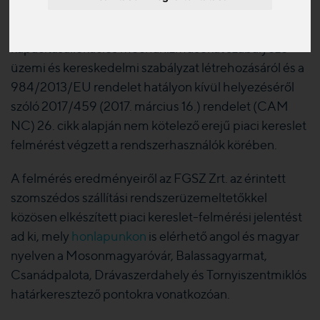
július 7. – 2025. szeptember 1. között a Bizottság (EU)
földgázszállító rendszerekben alkalmazott
kapacitásallokációs mechanizmusokat szabályozó
üzemi és kereskedelmi szabályzat létrehozásáról és a
984/2013/EU rendelet hatályon kívül helyezéséről
szóló 2017/459 (2017. március 16.) rendelet (CAM
NC) 26. cikk alapján nem kötelező erejű piaci kereslet
felmérést végzett a rendszerhasználók körében.
A felmérés eredményeiről az FGSZ Zrt. az érintett
szomszédos szállítási rendszerüzemeltetőkkel
közösen elkészített piaci kereslet-felmérési jelentést
ad ki, mely
honlapunkon
is elérhető angol és magyar
nyelven a Mosonmagyaróvár, Balassagyarmat,
Csanádpalota, Drávaszerdahely és Tornyiszentmiklós
határkeresztező pontokra vonatkozóan.