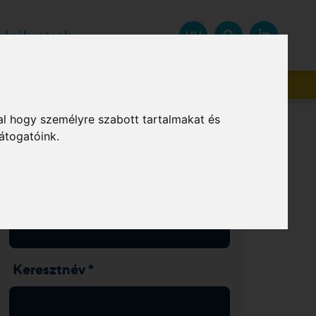
zolgáltatások
HU
Beszállítók
al hogy személyre szabott tartalmakat és
átogatóink.
Hírlevél feliratkozás
Vezetéknév *
Keresztnév *