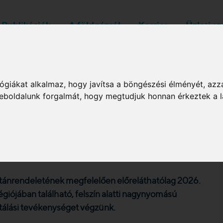
Publikációk
A földgázról
Karrier
Üzleti s
Rendszerüzemeltetők
ógiákat alkalmaz, hogy javítsa a böngészési élményét, azz
 weboldalunk forgalmát, hogy megtudjuk honnan érkeztek a l
rgásdetektálási
július 6-14.
tánrendeletének megfelelően előreláthatólag 2026.
 régiójában található, felszín alatti nagynyomású
ktálási tevékenységet végzünk.