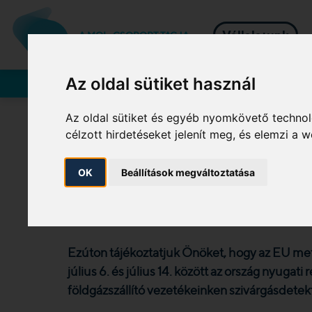
Vállalatunk
A MOL-CSOPORT TAGJA
Az oldal sütiket használ
Rendszerhasználók
Az oldal sütiket és egyéb nyomkövető technol
célzott hirdetéseket jelenít meg, és elemzi a
Helikopteres szivá
OK
Beállítások megváltoztatása
tevékenység 2026. 
2026. 06. 22.
Ezúton tájékoztatjuk Önöket, hogy az EU me
július 6. és július 14. között az ország nyugati
földgázszállító vezetékeinken szivárgásdete