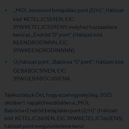
„MOL összevont betáplálási pont (2/H)”; Hálózati
kód: KETELJCS59EN, EIC:
39WKETELJCS59ENY, melyhez hozzáadásra
kerül az „Endrőd "0" pont” (Hálózati kód:
KEENDROD1NNN, EIC:
39WKEENDROD1NNNN);
Új hálózati pont: „Babócsa "0" pont”; Hálózati kód:
GEBABOCS1VEN, EIC:
39WGEBABOCS1VENA.
Tájékoztatjuk Önt, hogy ezzel egyidejűleg, 2025.
október 1. napjától kezdődően a „MOL
Babócsa+Endrőd betáplálási pont (2/H)” (Hálózati
kód: KETELJCS60EN, EIC:39WKETELJCS60ENS)
hálózati pont megszüntetésre kerül.