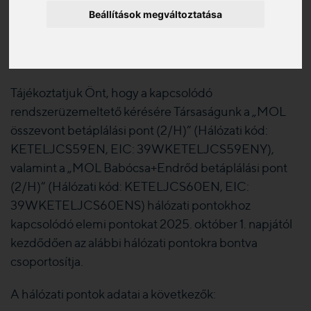
Beállítások megváltoztatása
változások
2025. 09. 29.
Tájékoztatjuk Önt, hogy a kapcsolódó
rendszerüzemeltető kérésére Társaságunk a „MOL
összevont betáplálási pont (2/H)” (Hálózati kód:
KETELJCS59EN, EIC: 39WKETELJCS59ENY),
valamint a „MOL Babócsa+Endrőd betáplálási pont
(2/H)” (Hálózati kód: KETELJCS60EN, EIC:
39WKETELJCS60ENS) hálózati pontokhoz
kapcsolódó elemi pontokat 2025. október 1. napjától
kezdődően az alábbi hálózati pontokra bontva
csoportosítja.
A hálózati pontok adatai a következők: