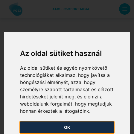
A MOL-CSOPORT TAGJA
„MOL összevont
Az oldal sütiket használ
betáplálási pont
(2/H)” és „MOL
Az oldal sütiket és egyéb nyomkövető
technológiákat alkalmaz, hogy javítsa a
böngészési élményét, azzal hogy
Babócsa+Endrőd
személyre szabott tartalmakat és célzott
hirdetéseket jelenít meg, és elemzi a
betáplálási pont
weboldalunk forgalmát, hogy megtudjuk
honnan érkeztek a látogatóink.
(2/H)” hálózati
pontotokat érintő
OK