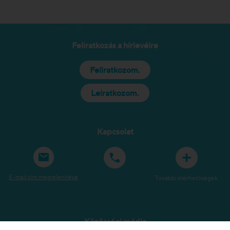
Feliratkozás a hírlevélre
Feliratkozom.
Leiratkozom.
Kapcsolat
E-mail cím megjelenítése
További elérhetőségek
Közösségi média