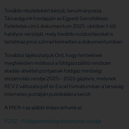
További részletekért kérjük, tanulmányozza
Társaságunk honlapján az Egyedi Szerződéses
Feltételek című dokumentum 2025. október 1-től
hatályos verzióját, mely további módosításokat is
tartalmaz piros színnel kiemelten a dokumentumban.
Továbbá tájékoztatjuk Önt, hogy fentieknek
megfelelően módosul a földgázszállító rendszer
átadás-átvételi pontjainak földgáz minőségi
elszámolási rendje 2025 – 2026 gázévre, melynek
REV 2 változata pdf és Excel formátumban a társaság
internetes portálján publikálásra került.
A MER-t az alábbi linken érhetik el:
FGSZ - Földgázminőség elszámolási rendje