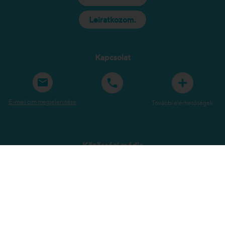
Leiratkozom.
Kapcsolat
E-mail cím megjelenítése
További elérhetőségek
Közösségi média
Oldaltérkép
Jogi tudnivalók
Adatvédelem
Szerzői jogok
Kérdőíveink
Panaszbejelentés