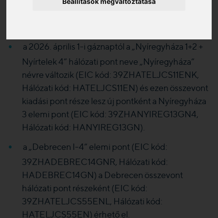
Beállítások megváltoztatása
Tájékoztatjuk Önöket:
a 2026. április 1-i gáznaptól a „Nyíregyháza 1+2 +
Nyírtelek 4” hálózati pont neve „Nyíregyháza”
névre változik (EIC kód: 39ZHATELJCS11ENK,
Hálózati kód: HATELJCS11EN) és ezen összevont
kiadási pont része lesz új pontként a Nyíregyháza
3 elemi pont (EIC kód: 39ZHANYIREG13GN4,
Hálózati kód: HANYIREG13GN).
a „Debrecen I-4” elemi pont (EIC kód:
39ZHADEBREC14GNR, Hálózati kód:
HADEBREC14GN) a Debrecen összevont
hálózati pont részeként (EIC kód:
39ZHATELJCS55ENL, Hálózati kód:
HATELJCS55EN) érhető el.