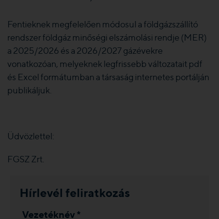
Fentieknek megfelelően módosul a földgázszállító
rendszer földgáz minőségi elszámolási rendje (MER)
a 2025/2026 és a 2026/2027 gázévekre
vonatkozóan, melyeknek legfrissebb változatait pdf
és Excel formátumban a társaság internetes portálján
publikáljuk.
Üdvözlettel:
FGSZ Zrt.
Hírlevél feliratkozás
Vezetéknév *