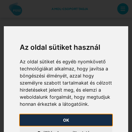
A MOL-CSOPORT TAGJA
Tájékoztatás
Az oldal sütiket használ
összevont kiadási
Az oldal sütiket és egyéb nyomkövető
pontok
technológiákat alkalmaz, hogy javítsa a
böngészési élményét, azzal hogy
összetételének és
személyre szabott tartalmakat és célzott
hirdetéseket jelenít meg, és elemzi a
megnevezésének
weboldalunk forgalmát, hogy megtudjuk
honnan érkeztek a látogatóink.
változásáról
OK
2026. 03. 23.