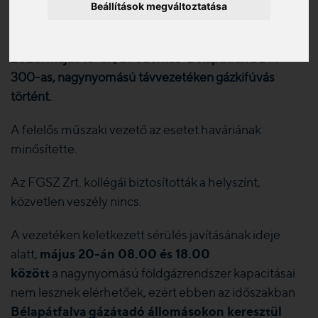
Beállítások megváltoztatása
2025. 05. 20.
2025. május 15-én, a Fedémes-Bélapátfalva DN
300-as, nagynyomású távvezetéken gázkifúvás
történt.
A felelős műszaki vezető az esetet haváriának
minősítette.
Az FGSZ Zrt. kollégái biztosították a helyszínt,
közvetlen veszély nincs.
A vezetéken keletkezett sérülés javításának ideje
május 20-án 08.00 és 18.00
alatt,
között
a nagynyomású földgázrendszer kapacitásai
nem lesznek elérhetőek, ezért ebben az időszakban
Bélapátfalva
gázátadó állomásokon keresztül