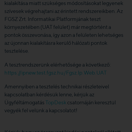
kialakítása miatt szükséges módosításokat legyenek
szívesek végrehajtani az érintett rendszereikben. Az
FGSZ Zrt. Informatikai Platformjának teszt
környezetében (UAT felület) már megtörtént a
pontok összevonása, így azon a felületen lehetséges
az újonnan kialakításra kerülő hálózati pontok
tesztelése.
A tesztrendszerünk elérhetősége a következő:
https://ipnew.test.fgsz.hu/Fgsz.Ip.Web.UAT
Amennyiben a tesztelés technikai részleteivel
kapcsolatban kérdésük lenne, kérjük az
Ügyféltámogatás
TopDesk
csatornáján keresztül
vegyék fel velünk a kapcsolatot!