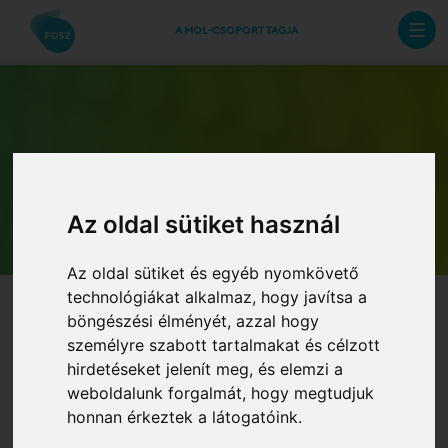
A MOL-CSOPORT TAGJA
Archív hírlevelek
Az oldal sütiket használ
Az oldal sütiket és egyéb nyomkövető
technológiákat alkalmaz, hogy javítsa a
böngészési élményét, azzal hogy
személyre szabott tartalmakat és célzott
hirdetéseket jelenít meg, és elemzi a
weboldalunk forgalmát, hogy megtudjuk
honnan érkeztek a látogatóink.
Dunaújváros+Fadd összevont