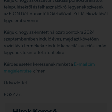
Kérjük, hogy az összevont kiadási pontokról ellátott
településekről és felhasználókról legyenek szívesek
az E.ON Dél-dunántúli Gázhálózati Zrt. tájékoztatását
figyelembe venni.
Kérjük, hogy az érintett hálózati pontokra 2024
szeptemberében induló éves, majd azt követően
rövid távú termékekre induló kapacitásaukciók során
legyenek tekintettel a fentiekre.
Kérdés esetén keressenek minket a
E-mail cím
megjelenítése
címen.
Üdvözlettel:
FGSZ Zrt.
Hírek Kereső