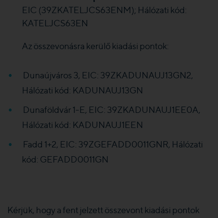
EIC (39ZKATELJCS63ENM); Hálózati kód:
KATELJCS63EN
Az összevonásra kerülő kiadási pontok:
Dunaújváros 3, EIC:
39ZKADUNAUJ13GN2,
Hálózati kód: KADUNAUJ13GN
Dunaföldvár 1-E, EIC: 39ZKADUNAUJ1EE0A,
Hálózati kód:
KADUNAUJ1EEN
Fadd 1+2, EIC: 39ZGEFADD0011GNR, Hálózati
kód:
GEFADD0011GN
Kérjük, hogy a fent jelzett összevont kiadási pontok