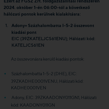
Ezért az FGSZ Zrt. földgázszállítási rendszerén
2024. október 1-én 06:00-tól a következő
hálózati pontok kerülnek kialakításra:
Adony+ Százhalombatta I-5-2
összevont
kiadási pont
EIC (39ZKATELJCS61ENU); Hálózati kód:
KATELJCS61EN
Az összevonásra kerülő kiadási pontok:
Százhalombatta 1-5-2 (DHE), EIC:
39ZKADHE0001VENU, Hálózati kód:
KADHE0001VEN
Adony, EIC:
39ZKAADONY011GN1, Hálózati
kód: KAADONY011GN