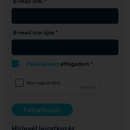
E-mail cím *
E-mail cím újra *
Feltételeket
elfogadom *
Feliratkozás
Hírlevél leiratkozás