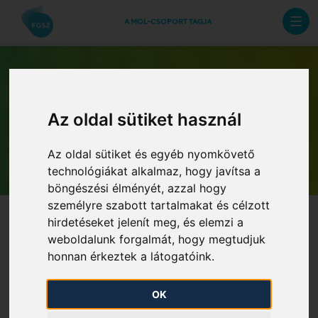
A MOL-CSOPORT TAGJA
Az oldal sütiket használ
Archív hírlevelek
Az oldal sütiket és egyéb nyomkövető
technológiákat alkalmaz, hogy javítsa a
böngészési élményét, azzal hogy
személyre szabott tartalmakat és célzott
hirdetéseket jelenít meg, és elemzi a
weboldalunk forgalmát, hogy megtudjuk
honnan érkeztek a látogatóink.
OK
FDAUIOLI a 2025/2026-os