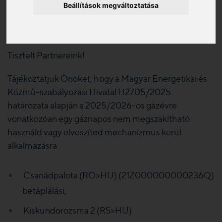
gázévben
Beállítások megváltoztatása
2025. 10. 01.
Tisztelt Partnereink!
Tájékoztatjuk Önöket, hogy a Magyar Energetikai és
Közmű-szabályozási Hivatal H2705/2025.
határozata alapján a 2025/2026-os gázévre
vonatkozóan egy gáznapos nem megszakítható
használd vagy elveszíted mechanizmus kerül
alkalmazásra
Csanádpalota (RO>HU) (21Z000000000236Q)
betáplálási,
Kiskundorozsma 2 (RS>HU)