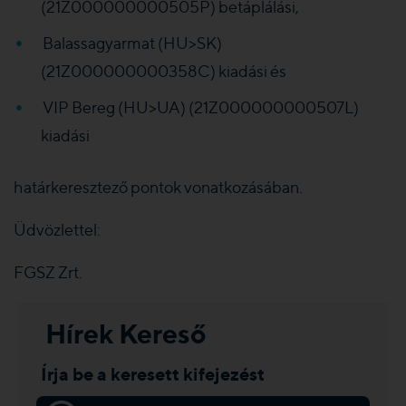
(21Z000000000505P) betáplálási,
Balassagyarmat (HU>SK)
(21Z000000000358C) kiadási és
VIP Bereg (HU>UA) (21Z000000000507L)
kiadási
határkeresztező pontok vonatkozásában.
Üdvözlettel:
FGSZ Zrt.
Hírek Kereső
Írja be a keresett kifejezést