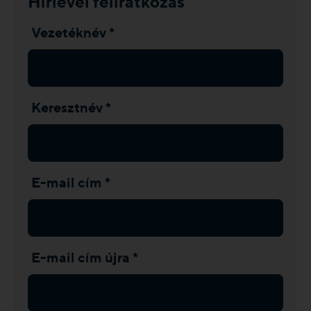
Hírlevél feliratkozás
Vezetéknév *
Keresztnév *
E-mail cím *
E-mail cím újra *