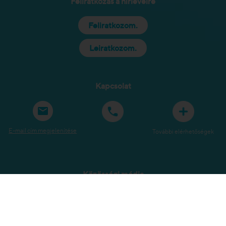
Feliratkozás a hírlevélre
Feliratkozom.
Leiratkozom.
Kapcsolat
E-mail cím megjelenítése
További elérhetőségek
Közösségi média
Oldaltérkép
Jogi tudnivalók