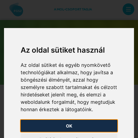
A MOL-CSOPORT TAGJA
Az oldal sütiket használ
Archív hírlevelek
Az oldal sütiket és egyéb nyomkövető
technológiákat alkalmaz, hogy javítsa a
böngészési élményét, azzal hogy
személyre szabott tartalmakat és célzott
hirdetéseket jelenít meg, és elemzi a
weboldalunk forgalmát, hogy megtudjuk
honnan érkeztek a látogatóink.
OK
FGSZ KP Kft. megszűnése