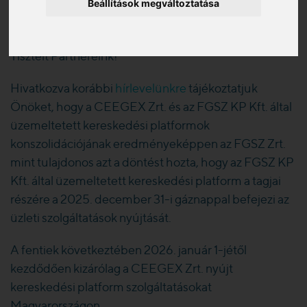
Beállítások megváltoztatása
2025. 12. 18.
Tisztelt Partnereink!
Hivatkozva korábbi
hírlevelünkre
tájékoztatjuk
Önöket, hogy a CEEGEX Zrt. és az FGSZ KP Kft. által
üzemeltetett kereskedési platformok
konszolidációjának eredményeképpen az FGSZ Zrt.
mint tulajdonos azt a döntést hozta, hogy az FGSZ KP
Kft. által üzemeltetett kereskedési platform a tagjai
részére a 2025. december 31-i gáznappal befejezi az
üzleti szolgáltatások nyújtását.
A fentiek következtében 2026. január 1-jétől
kezdődően kizárólag a CEEGEX Zrt. nyújt
kereskedési platform szolgáltatásokat
Magyarországon
.