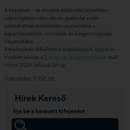
A képzésen – az elméleti áttekintést követően –
számítógépes szimulációs gyakorlat során
szerezhetnek betekintést résztvevőink a
kapacitáslekötés, nominálás és kiegyensúlyozás
folyamatába.
Amennyiben felkeltettük érdeklődését, kérjük e-
mailben jelezze a
E-mail cím megjelenítése
e-mail
címen 2024. február 26-ig.
Üdvözlettel: FGSZ Zrt.
Hírek Kereső
Írja be a keresett kifejezést