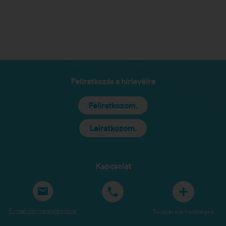
Feliratkozás a hírlevélre
Feliratkozom.
Leiratkozom.
Kapcsolat
E-mail cím megjelenítése
További elérhetőségek