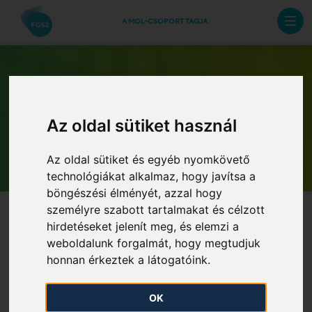
A MOL-CSOPORT TAGJA
Az oldal sütiket használ
Archív hírlevelek
Az oldal sütiket és egyéb nyomkövető
technológiákat alkalmaz, hogy javítsa a
böngészési élményét, azzal hogy
személyre szabott tartalmakat és célzott
hirdetéseket jelenít meg, és elemzi a
weboldalunk forgalmát, hogy megtudjuk
honnan érkeztek a látogatóink.
FGSZ Rendszerhasználói
OK