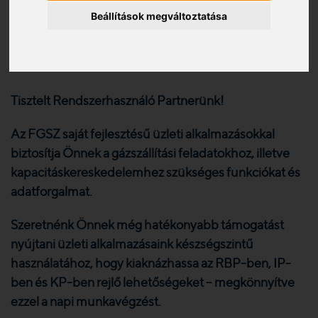
Online Tréning 2024. március
Beállítások megváltoztatása
6.
2024. 01. 23.
Tisztelt Rendszerhasználó Partnerünk!
Az FGSZ saját fejlesztésű üzleti alkalmazásokkal
biztosítja Önnek a gázszállítási feladatokhoz, illetve
kapacitáskereskedelemhez szükséges funkciókat és
adatforgalmat.
Szeretnénk Önnek még hatékonyabb támogatást
nyújtani üzleti alkalmazásaink készségszintű
használatához, hogy kiaknázhassa az RBP-ben, IP-
ben és KP-ben rejlő lehetőségeket – megkönnyítve
ezzel a napi munkavégzést.