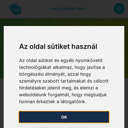
A MOL-CSOPORT TAGJA
Az oldal sütiket használ
Archív hírlevelek
Az oldal sütiket és egyéb nyomkövető
technológiákat alkalmaz, hogy javítsa a
böngészési élményét, azzal hogy
személyre szabott tartalmakat és célzott
hirdetéseket jelenít meg, és elemzi a
weboldalunk forgalmát, hogy megtudjuk
honnan érkeztek a látogatóink.
OK
Tájékoztatás fáklyázásról -