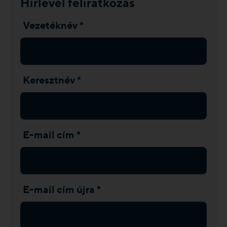
Hírlevél feliratkozás
Vezetéknév *
Keresztnév *
E-mail cím *
E-mail cím újra *