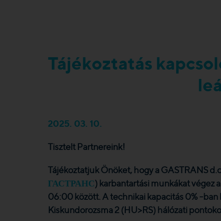
Tájékoztatás kapcso
leá
2025. 03. 10.
Tisztelt Partnereink!
Tájékoztatjuk Önöket, hogy a GASTRANS d.o.
ГАСТРАНС
) karbantartási munkákat végez 
06:00 között. A technikai kapacitás 0% -ban
Kiskundorozsma 2 (HU>RS) hálózati pontokon