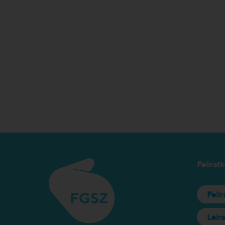
Feliratk
Feli
Leir