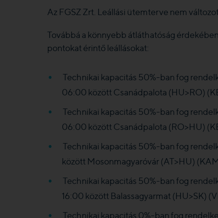
Az FGSZ Zrt. Leállási ütemterve nem változot
Továbbá a könnyebb átláthatóság érdekében a
pontokat érintő leállásokat:
Technikai kapacitás 50%-ban fog rendel
06:00 között Csanádpalota (HU>RO) 
Technikai kapacitás 50%-ban fog rendel
06:00 között Csanádpalota (RO>HU) (
Technikai kapacitás 50%-ban fog rendel
között Mosonmagyaróvár (AT>HU) (KA
Technikai kapacitás 50%-ban fog rendel
16:00 között Balassagyarmat (HU>SK) 
Technikai kapacitás 0%-ban fog rendelke