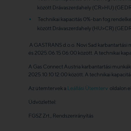
között Drávaszerdahely (CR>HU) (GEDR
Technikai kapacitás 0%-ban fog rendelke
között Drávaszerdahely (HU>CR) (GED
A GASTRANS d.o.o. Novi Sad karbantartási m
és 2025.06.15 06:00 között. A technikai kapac
A Gas Connect Austria karbantartási munkáka
2025.10.10 12:00 között. A technikai kapacitá
Az ütemtervek a
Leállási Ütemterv
oldalon e
Üdvözlettel:
FGSZ Zrt., Rendszerirányítás