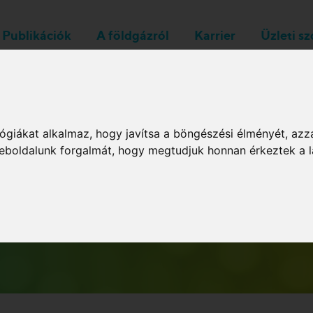
Publikációk
A földgázról
Karrier
Üzleti s
Rendszerüzemeltetők
ógiákat alkalmaz, hogy javítsa a böngészési élményét, azz
 weboldalunk forgalmát, hogy megtudjuk honnan érkeztek a l
Archív hírlevelek