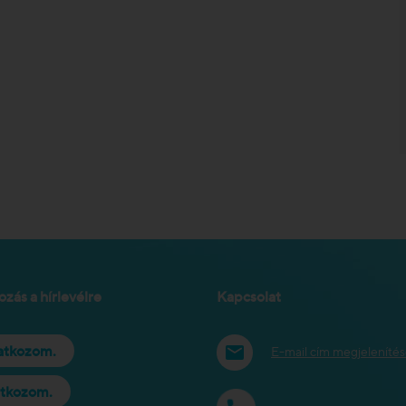
ozás a hírlevélre
Kapcsolat
ratkozom.
E-mail cím megjeleníté
atkozom.