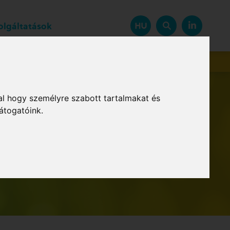
zolgáltatások
HU
Beszállítók
al hogy személyre szabott tartalmakat és
átogatóink.