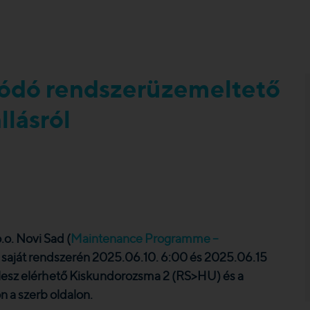
lódó rendszerüzemeltető
llásról
o. Novi Sad (
Maintenance Programme –
a saját rendszerén 2025.06.10. 6:00 és 2025.06.15
 lesz elérhető Kiskundorozsma 2 (RS>HU) és a
 a szerb oldalon.