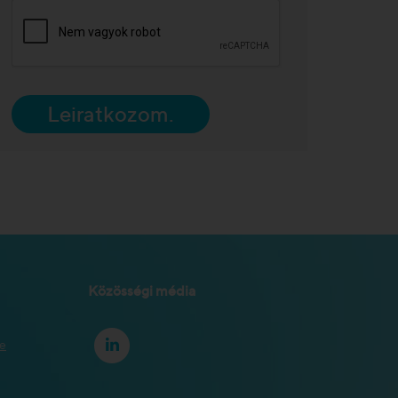
Leiratkozom.
Közösségi média
se