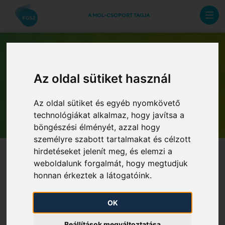
A MOL-CSOPORT TAGJA
Az oldal sütiket használ
Archív hírlevelek
Az oldal sütiket és egyéb nyomkövető
technológiákat alkalmaz, hogy javítsa a
böngészési élményét, azzal hogy
személyre szabott tartalmakat és célzott
hirdetéseket jelenít meg, és elemzi a
weboldalunk forgalmát, hogy megtudjuk
honnan érkeztek a látogatóink.
OK
Üzleti Alkalmazások
Beállítások megváltoztatása