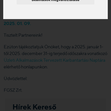
Tervezett Karbantartási
Naptára 2025
2025. 01. 09.
Tisztelt Partnereink!
Ezúton tájékoztatjuk Önöket, hogy a 2025. január 1-
től 2025. december 31-ig terjedő időszakra vonatkozó
Üzleti Alkalmazások Tervezett Karbantartási Naptára
elérhető honlapunkon.
Üdvözlettel:
FGSZ Zrt.
Hírek Kereső