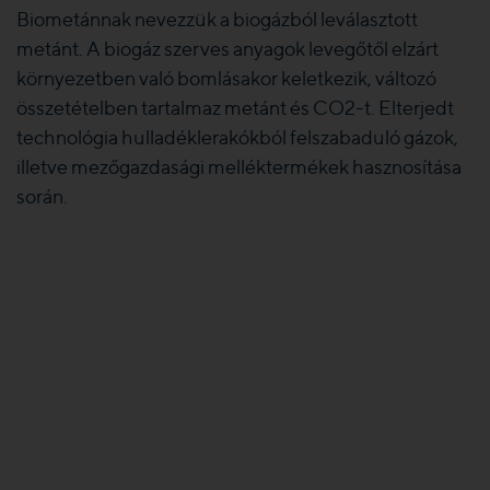
Biometánnak nevezzük a biogázból leválasztott
metánt. A biogáz szerves anyagok levegőtől elzárt
környezetben való bomlásakor keletkezik, változó
összetételben tartalmaz metánt és CO2-t. Elterjedt
technológia hulladéklerakókból felszabaduló gázok,
illetve mezőgazdasági melléktermékek hasznosítása
során.