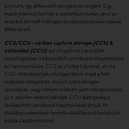
bontunk, így állítva elő hidrogént és oxigént. Egy
másik jellemző termék a szintetikus metán, amit az
áramból termelt hidrogén és széndioxid reakciójával
állítanak elő.
CCS/CCU – carbon capture storage (CCS) &
utilization (CCU):
ezt a fogalmat használják
összefoglalóan a kibocsátott széndioxid elnyeletésére
és hasznosítására. CCS az a fizikai folyamat, ahol a
CO2-ot leválasztják a füstgázokból, majd a föld
mélyebb rétegeiben, kiürült szénhidrogén
tárolókban, vagy mélyen a felszín alatti rétegvizekben
(u.n. aquifer-ekben) tárolják. CCU alatt pedig a
leválasztott széndioxid hasznosítását értjük. Itt
általában valamilyen termék előállításáról beszélünk,
például karbonátokról.