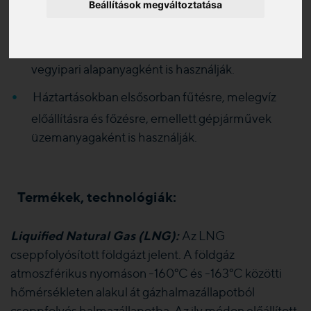
energia előállítás.
Beállítások megváltoztatása
Műanyagok, műtrágya, oldószerek, kötőanyagok,
és sok más hasznos termék gyártása során
vegyipari alapanyagként is használják.
Háztartásokban elsősorban fűtésre, melegvíz
előállításra és főzésre, emellett gépjárművek
üzemanyagaként is használják.
Termékek, technológiák:
Liquified Natural Gas (LNG):
Az LNG
cseppfolyósított földgázt jelent. A földgáz
atmoszférikus nyomáson -160°C és -163°C közötti
hőmérsékleten alakul át gázhalmazállapotból
cseppfolyós halmazállapotba. Az ily módon előállított