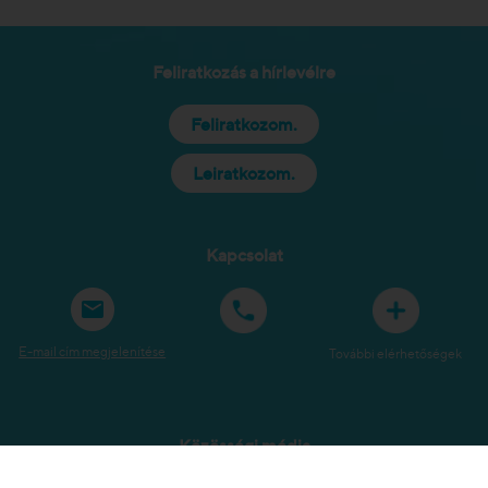
Feliratkozás a hírlevélre
Feliratkozom.
Leiratkozom.
Kapcsolat
E-mail cím megjelenítése
További elérhetőségek
Közösségi média