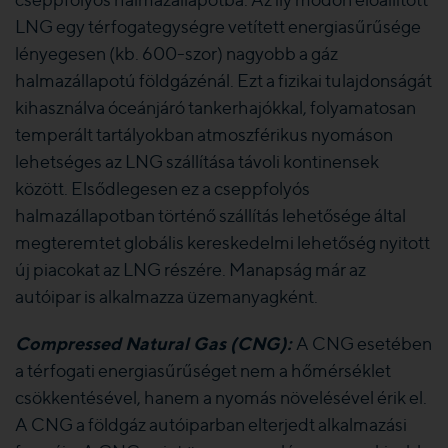
LNG egy térfogategységre vetített energiasűrűsége
lényegesen (kb. 600-szor) nagyobb a gáz
halmazállapotú földgázénál. Ezt a fizikai tulajdonságát
kihasználva óceánjáró tankerhajókkal, folyamatosan
temperált tartályokban atmoszférikus nyomáson
lehetséges az LNG szállítása távoli kontinensek
között. Elsődlegesen ez a cseppfolyós
halmazállapotban történő szállítás lehetősége által
megteremtet globális kereskedelmi lehetőség nyitott
új piacokat az LNG részére. Manapság már az
autóipar is alkalmazza üzemanyagként.
Compressed Natural Gas (CNG):
A CNG esetében
a térfogati energiasűrűséget nem a hőmérséklet
csökkentésével, hanem a nyomás növelésével érik el.
A CNG a földgáz autóiparban elterjedt alkalmazási