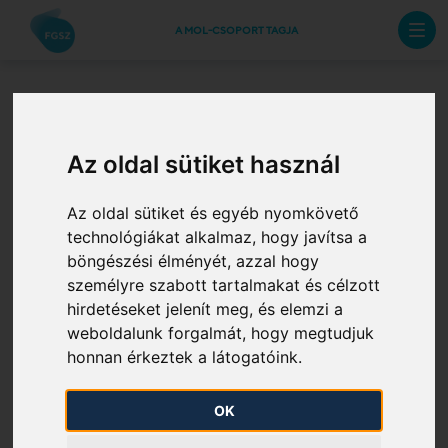
A MOL-CSOPORT TAGJA
Felhasználás; termékek és
technológiák
Az oldal sütiket használ
Az oldal sütiket és egyéb nyomkövető
technológiákat alkalmaz, hogy javítsa a
Felhasználása
:
böngészési élményét, azzal hogy
személyre szabott tartalmakat és célzott
hirdetéseket jelenít meg, és elemzi a
A földgáz a legszélesebb körben hasznosított
weboldalunk forgalmát, hogy megtudjuk
hagyományos tüzelőanyag, alapvetően hőenergia
honnan érkeztek a látogatóink.
előállítására használják.
OK
Erőművi felhasználásának fő célja villamos