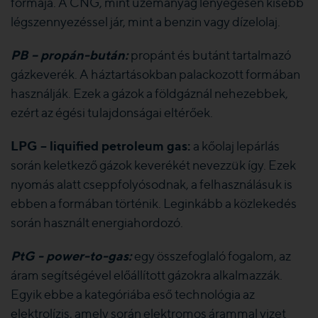
formája. A CNG, mint üzemanyag lényegesen kisebb
légszennyezéssel jár, mint a benzin vagy dízelolaj.
PB – propán-bután:
propánt és butánt tartalmazó
gázkeverék. A háztartásokban palackozott formában
használják. Ezek a gázok a földgáznál nehezebbek,
ezért az égési tulajdonságai eltérőek.
LPG – liquified petroleum gas:
a kőolaj lepárlás
során keletkező gázok keverékét nevezzük így. Ezek
nyomás alatt cseppfolyósodnak, a felhasználásuk is
ebben a formában történik. Leginkább a közlekedés
során használt energiahordozó.
PtG - power-to-gas:
egy összefoglaló fogalom, az
áram segítségével előállított gázokra alkalmazzák.
Egyik ebbe a kategóriába eső technológia az
elektrolízis, amely során elektromos árammal vizet