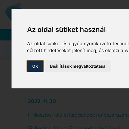
Válla
A MOL-CSOPORT TAGJA
Az oldal sütiket használ
Rendszerhasználók
Az oldal sütiket és egyéb nyomkövető technol
Főoldal
Cikk
célzott hirdetéseket jelenít meg, és elemzi a
OK
Beállítások megváltoztatása
2022. 11. 30.
IP illesztési felület kapcsolódó rendszerüze
IP illesztési felület Rendszerhasználóknak