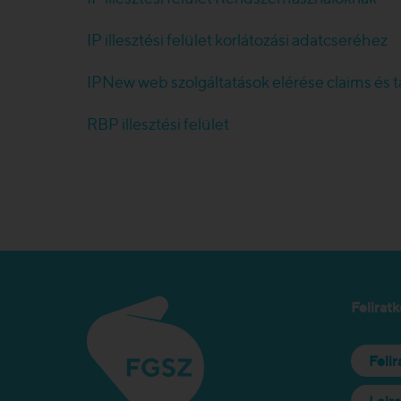
IP illesztési felület korlátozási adatcseréhez
IPNew web szolgáltatások elérése claims és t
RBP illesztési felület
Feliratk
Feli