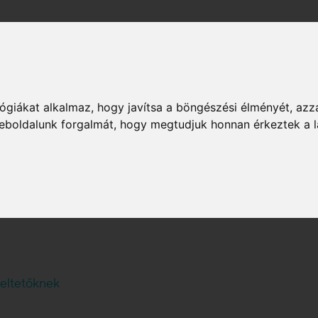
latunk
Publikációk
A földgázról
Karrier
Rendszerüzemeltetők
ógiákat alkalmaz, hogy javítsa a böngészési élményét, azz
 weboldalunk forgalmát, hogy megtudjuk honnan érkeztek a l
Interfész dokumentumok
meltetőknek