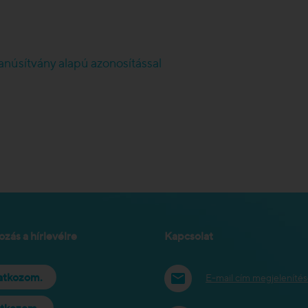
anúsítvány alapú azonosítással
ozás a hírlevélre
Kapcsolat
ratkozom.
E-mail cím megjeleníté