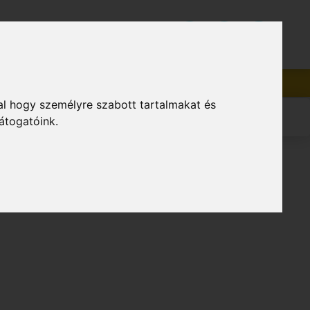
Üzleti szolgáltatások
HU
Beszállítók
al hogy személyre szabott tartalmakat és
átogatóink.