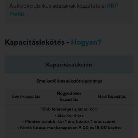
Aukciók publikus adatainak közzététele:
RBP
Portál
Kapacitáslekötés -
Hogyan?
Kapacitásaukción
Emelkedő áras aukciós algoritmus
Negyedéves
Éves kapacitás
Havi kapacitás
kapacitás
Több lehetséges ajánlati kör:
• Első kör 3 óra
• Minden további kör 1 óra, köztük 1 órás szünet
• Körök futása: munkanapokon 9:00 és 18:00 között