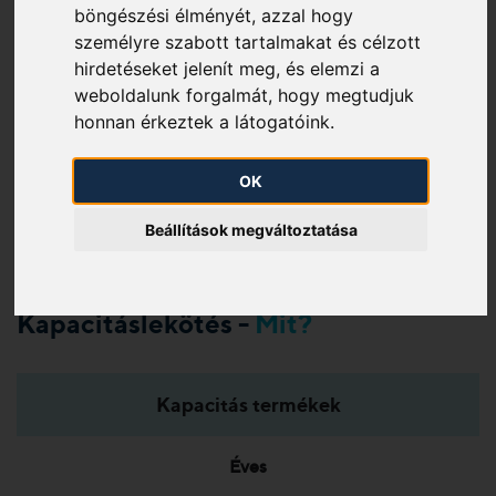
böngészési élményét, azzal hogy
Milyen
személyre szabott tartalmakat és célzott
Mennyiért?
hirdetéseket jelenít meg, és elemzi a
feltételekkel?
weboldalunk forgalmát, hogy megtudjuk
honnan érkeztek a látogatóink.
Kapacitáslekötés
Kapacitáslekötés
OK
módosításának
speciális esetei
esetei
Beállítások megváltoztatása
Kapacitáslekötés -
Mit?
Kapacitás termékek
Éves