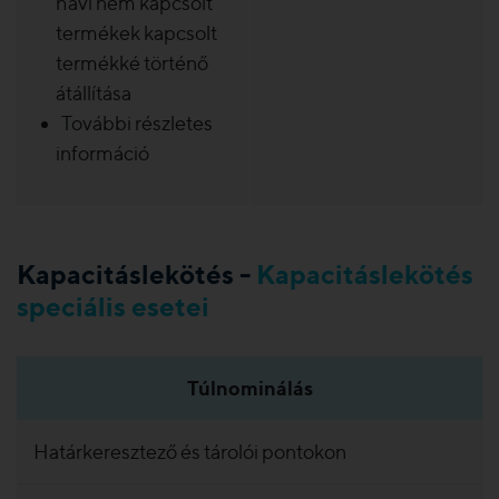
havi nem kapcsolt
termékek kapcsolt
termékké történő
átállítása
További részletes
információ
Kapacitáslekötés -
Kapacitáslekötés
speciális esetei
Túlnominálás
Határkeresztező és tárolói pontokon