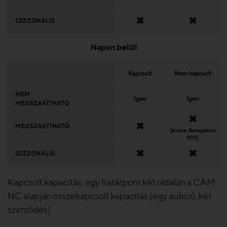
✖
✖
SZEZONÁLIS
Napon belüli
Kapcsolt
Nem kapcsolt
NEM
Igen
Igen
MEGSZAKÍTHATÓ
✖
✖
MEGSZAKÍTHATÓ
(kivéve: Beregdaróc
800)
✖
✖
SZEZONÁLIS
Kapcsolt kapacitás: egy határpont két oldalán a CAM
NC alapján összekapcsolt kapacitás (egy aukció, két
szerződés)