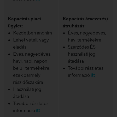
Kapacitás piaci
Kapacitás átvezetés/
ügylet:
átruházás:
Kezdetben anonim
Éves, negyedéves,
Lehet vételi, vagy
havi termékekre
eladási
Szerződés ÉS
Éves, negyedéves,
használati jog
havi, napi, napon
átadása
belüli termékekre,
További részletes
ezek bármely
információ
itt
részidőszakára
Használati jog
átadása
További részletes
információ
itt