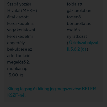
Szabályozási
földalatti
Hivatal (MEKH)
gáztárolóban
által kiadott
történő
kereskedelmi,
bértároltatás
vagy korlátozott
esetén
kereskedelmi
nyilatkozat
engedély
(
Üzletszabályzat
beküldése az
II.5.6.2 (d)
)
adott aukciót
megelőző 2.
munkanap
15.00-ig
Klíring tagság és klíring jog megszerzése KELER
KSZF-nél.