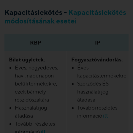
Kapacitáslekötés -
Kapacitáslekötés
módosításának esetei
RBP
IP
Bilat ügyletek:
Fogyasztóvándorlás:
Éves, negyedéves,
Éves
havi, napi, napon
kapacitástermékekre
belüli termékekre,
Szerződés ÉS
ezek bármely
használati jog
részidőszakára
átadása
Használati jog
További részletes
átadása
információ
itt
További részletes
információ
itt