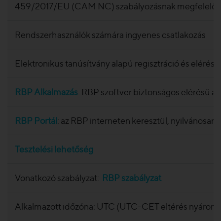
459/2017/EU (CAM NC) szabályozásnak megfelelő kap
Rendszerhasználók számára ingyenes csatlakozás
Elektronikus tanúsítvány alapú regisztráció és elérés
RBP Alkalmazás
: RBP szoftver biztonságos elérésű a
RBP Portál
: az RBP interneten keresztül, nyilvánosan
Tesztelési lehetőség
Vonatkozó szabályzat:
RBP szabályzat
Alkalmazott időzóna: UTC (UTC-CET eltérés nyáron -2,