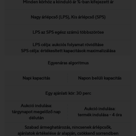
Minden körhöz a kiinduló ár %-ban kifejezett ár
Nagy árlépcső (LPS), Kis árlépcső (SPS)
LPS az SPS egész számú többszöröse
LPS célja: aukciós folyamat rövidításe
SPS célja: értékesített kapacitások maximalizálása
Egyenáras algoritmus
Napi kapacitás
Napon belüli kapacitás
Egy ajánlati kör: 30 perc
Aukció indulása:
Aukció indulása:
tárgynapot megelőző nap
termék indulása - 4 óra
délután
Szabad ármeghatározás, nincsenek árlépcsők,
ajánlatok értékelése ár alapján, csökkenő sorrendben