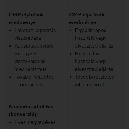
CMP eljárások
CMP eljárások
eredménye:
eredménye:
Lekötött kapacitás
Egy gáznapos
visszaadása
használd vagy
Kapacitásbővítés
elveszíted eljárás
túljegyzés-
Hosszú távú
visszavásárlási
használd vagy
mechanizmus
elveszíted eljárás
További részletes
További részletes
információ
itt
információ
itt
Kapacitás átállítás
(konverzió):
Éves, negyedéves,