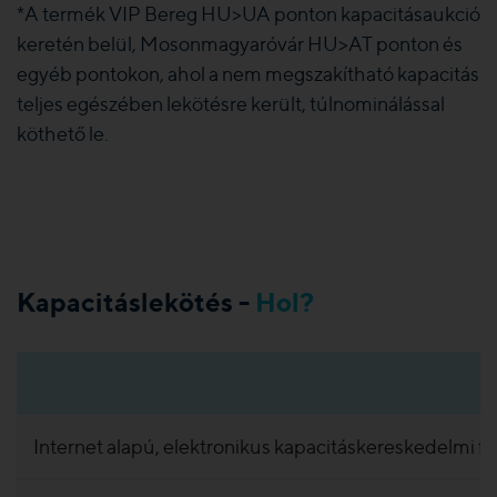
*A termék VIP Bereg HU>UA ponton kapacitásaukció
keretén belül, Mosonmagyaróvár HU>AT ponton és
egyéb pontokon, ahol a nem megszakítható kapacitás
teljes egészében lekötésre került, túlnominálással
köthető le.
Kapacitáslekötés -
Hol?
Internet alapú, elektronikus kapacitáskereskedelmi fe