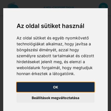
A MOL-CSOPORT TAGJA
Az oldal sütiket használ
3.1.2 (c) 3. Nyomásra
Az oldal sütiket és egyéb nyomkövető
vonatkozó követelmények
technológiákat alkalmaz, hogy javítsa a
pontonként
böngészési élményét, azzal hogy
személyre szabott tartalmakat és célzott
hirdetéseket jelenít meg, és elemzi a
A hálózati, pontonkénti nyomáskövetelményeket az
weboldalunk forgalmát, hogy megtudjuk
alábbi táblázat tartalmazza:​
honnan érkeztek a látogatóink.
Kiadási és betáplálási pontok és azok
OK
nyomásviszonyai
Beállítások megváltoztatása