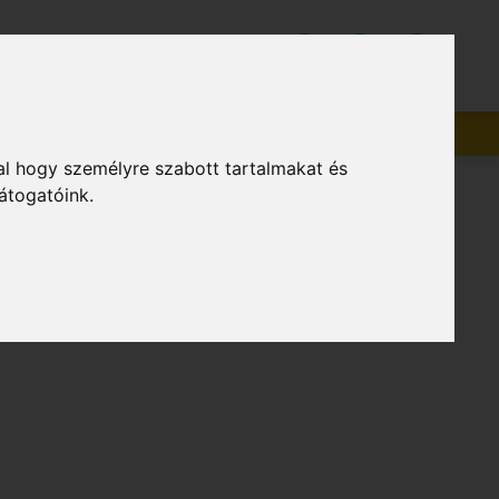
zolgáltatások
HU
Beszállítók
al hogy személyre szabott tartalmakat és
átogatóink.
indkét irányban