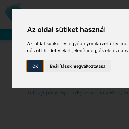
Vállalatunk
A MOL-CSOPORT TAGJA
Az oldal sütiket használ
Rendszerhasználók
Az oldal sütiket és egyéb nyomkövető technol
célzott hirdetéseket jelenít meg, és elemzi a
3.3. (1) c) No
OK
Beállítások megváltoztatása
2018. október 1-től
https://ipnew.rbp.eu/Fgsz.Tso.Data.Web/#