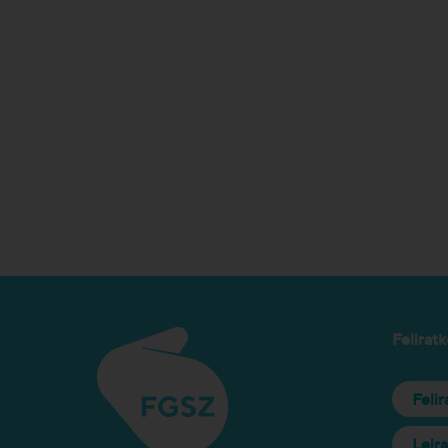
Feliratk
Feli
Leir