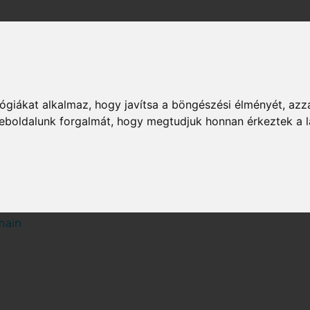
Publikációk
A földgázról
Karrier
Üzleti s
Rendszerüzemeltetők
ógiákat alkalmaz, hogy javítsa a böngészési élményét, azz
 weboldalunk forgalmát, hogy megtudjuk honnan érkeztek a l
minálás és újranominálás m
main