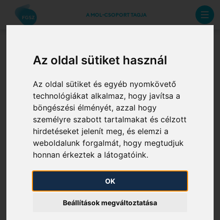
A MOL-CSOPORT TAGJA
Az oldal sütiket használ
A magyar földgázrendszer
éves adatai
Az oldal sütiket és egyéb nyomkövető
technológiákat alkalmaz, hogy javítsa a
böngészési élményét, azzal hogy
A magyar földgázrendszer 2024. évi adatai
személyre szabott tartalmakat és célzott
A magyar földgázrendszer 2024. évi adatai
hirdetéseket jelenít meg, és elemzi a
táblázatban
weboldalunk forgalmát, hogy megtudjuk
A magyar földgázrendszer 2023. évi adatai
honnan érkeztek a látogatóink.
A magyar földgázrendszer 2023. évi adatai
táblázatban
OK
A magyar földgázrendszer 2022. évi adatai
A magyar földgázrendszer 2022. évi adatai
Beállítások megváltoztatása
táblázatban