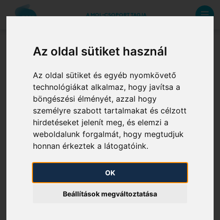
A MOL-CSOPORT TAGJA
Az oldal sütiket használ
Felhasználói kézikönyvek
Az oldal sütiket és egyéb nyomkövető
technológiákat alkalmaz, hogy javítsa a
böngészési élményét, azzal hogy
Felhasználói kézikönyv RBP Rendszerhasználó
személyre szabott tartalmakat és célzott
Felhasználói kézikönyv IP Rendszerhasználó
hirdetéseket jelenít meg, és elemzi a
weboldalunk forgalmát, hogy megtudjuk
Felhasználói kézikönyv IP Rendszerüzemeltető
honnan érkeztek a látogatóink.
OK
Beállítások megváltoztatása