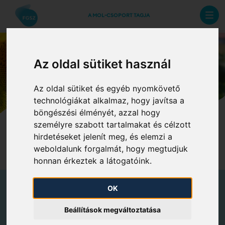
A MOL-CSOPORT TAGJA
Juttatásaink
Az oldal sütiket használ
Az oldal sütiket és egyéb nyomkövető
technológiákat alkalmaz, hogy javítsa a
böngészési élményét, azzal hogy
Állásajánlataink
Ezek vagyunk mi
személyre szabott tartalmakat és célzott
hirdetéseket jelenít meg, és elemzi a
Juttatásaink
Kiválasztási folyamat
weboldalunk forgalmát, hogy megtudjuk
honnan érkeztek a látogatóink.
OK
Juttatásaink
Beállítások megváltoztatása