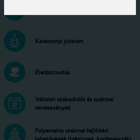
Versenyképes bér
Karácsonyi jutalom
Életbiztosítás
Vállalati szabadidős és szakmai
rendezvények
Folyamatos szakmai fejlődési
lehetőségek (tréningek, konferenciák)