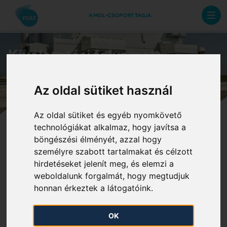
A MOL-CSOPORT TAGJA
Kiválasztási folyamat
Az oldal sütiket használ
Az oldal sütiket és egyéb nyomkövető
Állásajánlataink
Ezek vagyunk mi
technológiákat alkalmaz, hogy javítsa a
böngészési élményét, azzal hogy
Juttatásaink
Kiválasztási folyamat
személyre szabott tartalmakat és célzott
hirdetéseket jelenít meg, és elemzi a
weboldalunk forgalmát, hogy megtudjuk
honnan érkeztek a látogatóink.
Kiválasztási folyamat
OK