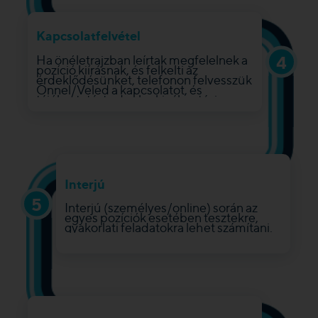
Kapcsolatfelvétel
4
Ha önéletrajzban leírtak megfelelnek a
pozíció kiírásnak, és felkelti az
érdeklődésünket, telefonon felvesszük
Önnel/Veled a kapcsolatot, és
tájékoztatást adunk a kiválasztási
folyamat következő lépéséről.
Interjú
5
Interjú (személyes/online) során az
egyes pozíciók esetében tesztekre,
gyakorlati feladatokra lehet számítani.