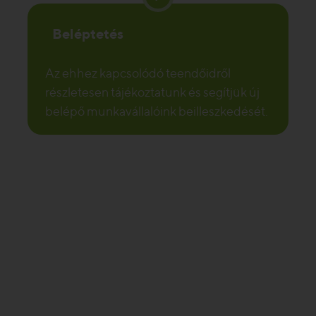
Beléptetés
Az ehhez kapcsolódó teendőidről
részletesen tájékoztatunk és segítjük új
belépő munkavállalóink beilleszkedését.