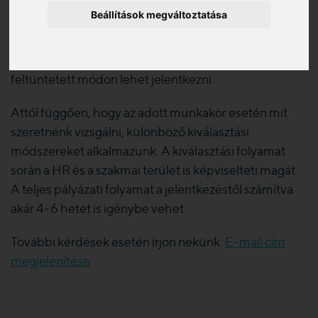
Beállítások megváltoztatása
Tetszik egy pozíció? Pályázd meg, ha tapasztalataid és
végzettséged illeszkedik a feladatokhoz! A
meghirdetett nyitott pozíciókra a pályázati kiírásban
feltüntetett módon lehet jelentkezni.
Attól függően, hogy az adott munkakör esetén mit
szeretnénk vizsgálni, különböző kiválasztási
módszereket alkalmazunk. A kiválasztási folyamat
során a HR és a szakmai terület is képviselteti magát.
A teljes pályázati folyamat a jelentkezéstől számítva
akár 4-6 hetet is igénybe vehet.
További kérdések esetén írjon nekünk:
E-mail cím
megjelenítése