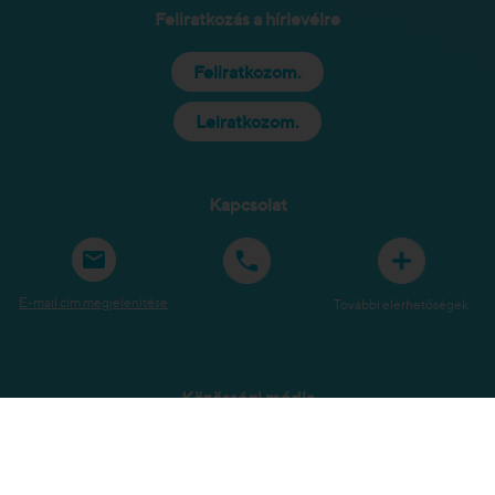
Feliratkozás a hírlevélre
Feliratkozom.
Leiratkozom.
Kapcsolat
E-mail cím megjelenítése
További elérhetőségek
Közösségi média
Oldaltérkép
Jogi tudnivalók