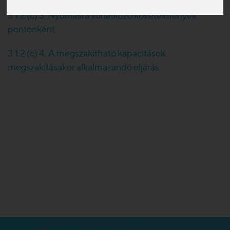
3.1.2 (c) 3. Nyomásra vonatkozó követelmények
pontonként
3.1.2 (c) 4. A megszakítható kapacitások
megszakításakor alkalmazandó eljárás