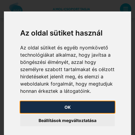
A MOL-CSOPORT TAGJA
Az oldal sütiket használ
3.1.2. c) Üzemi és
Az oldal sütiket és egyéb nyomkövető
kereskedelmi szabályzatok,
technológiákat alkalmaz, hogy javítsa a
rendszerhasználókra
böngészési élményét, azzal hogy
vonatkozó feltételek
személyre szabott tartalmakat és célzott
hirdetéseket jelenít meg, és elemzi a
weboldalunk forgalmát, hogy megtudjuk
honnan érkeztek a látogatóink.
3.1.2. (c) 1. Harmonizált szállítási szerződések és egyéb
vonatkozó dokumentumok
OK
3.1.2 (c) 2. Gázminőségi paraméterek (égéshő-GCV,
Beállítások megváltoztatása
Wobbe-szám) pontonként, és az ezektől való
eltérések rendszerhasználókat terhelő költségei