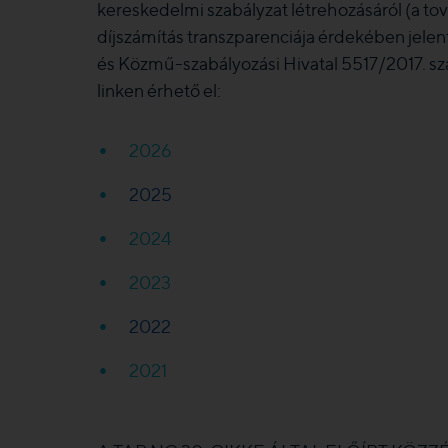
kereskedelmi szabályzat létrehozásáról (a to
díjszámítás transzparenciája érdekében jelent
és Közmű-szabályozási Hivatal 5517/2017. sz
linken érhető el:
2026
2025
2024
2023
2022
2021