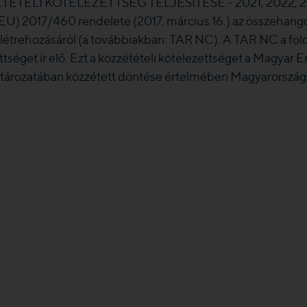
TÉTELI KÖTELEZETTSÉG TELJESÍTÉSE - 2021, 2022, 2
 (EU) 2017/460 rendelete (2017. március 16.) az összehangol
étrehozásáról (a továbbiakban: TAR NC). A TAR NC a földg
ttséget ír elő. Ezt a közzétételi kötelezettséget a Magyar
rozatában közzétett döntése értelmében Magyarországon a 