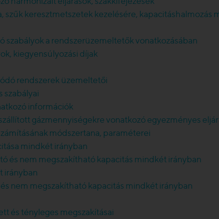
ozó harmonizált eljárások, szakkifejezések
ra, szűk keresztmetszetek kezelésére, kapacitáshalmozás 
ozó szabályok a rendszerüzemeltetők vonatkozásában
ok, kiegyensúlyozási díjak
solódó rendszerek üzemeltetői
s szabályai
natkozó információk
, a szállított gázmennyiségekre vonatkozó egyezményes eljá
sai számításának módszertana, paraméterei
pacitása mindkét irányban
ható és nem megszakítható kapacitás mindkét irányban
t irányban
tó és nem megszakítható kapacitás mindkét irányban
zett és tényleges megszakításai