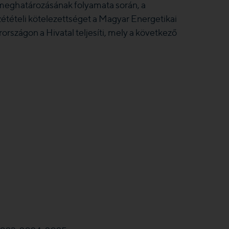
k meghatározásának folyamata során, a
zzétételi kötelezettséget a Magyar Energetikai
zágon a Hivatal teljesíti, mely a következő