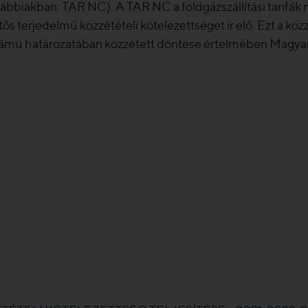
vábbiakban: TAR NC). A TAR NC a földgázszállítási tarifá
ős terjedelmű közzétételi kötelezettséget ír elő. Ezt a kö
ámú határozatában közzétett döntése értelmében Magyarors