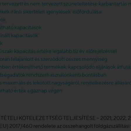
k tervezett és nem tervezett szüneteltetése karbantartás m
ek iránti sikertelen igénylések előfordulásai
iók
kítható kapacitások
kínált kapacitások
ek
műszaki kapacitás értéke legalább tíz év előrejelzéssel
orán felajánlott és szerződött összes mennyiség
ben értékesíthető termékek, kapcsolódó eljárások átfutás
öltségadatok rendszerhasználónkénti bontásban
ás maximális és lekötött nagyságáról, rendelkezésre állásáró
várható érték a gáznap végén
TÉTELI KÖTELEZETTSÉG TELJESÍTÉSE – 2021, 2022, 20
g (EU) 2017/460 rendelete az összehangolt földgázszállítás