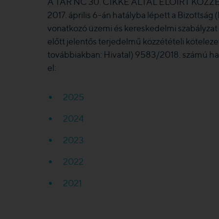
A TAR NC 30. CIKKE ÁLTAL ELŐÍRT KÖZZÉ
2017. április 6-án hatályba lépett a Bizottság
vonatkozó üzemi és kereskedelmi szabályzat l
előtt jelentős terjedelmű közzétételi köteleze
továbbiakban: Hivatal) 9583/2018. számú hatá
el:
2025
2024
2023
2022
2021