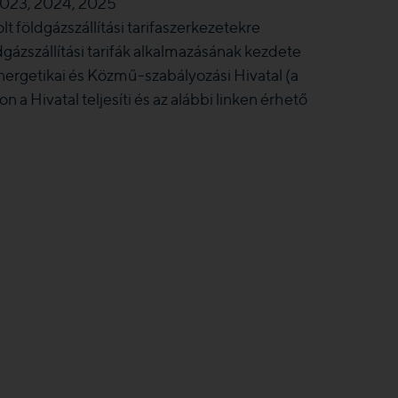
023, 2024, 2025
t földgázszállítási tarifaszerkezetekre
ázszállítási tarifák alkalmazásának kezdete
 Energetikai és Közmű-szabályozási Hivatal (a
Hivatal teljesíti és az alábbi linken érhető