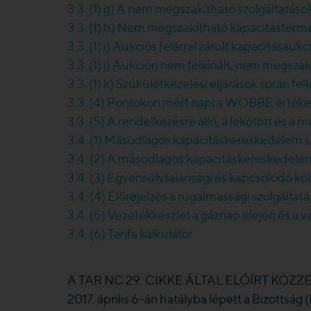
3.3. (1) g) A nem megszakítható szolgáltatáso
3.3. (1) h) Nem megszakítható kapacitástermék
3.3. (1) i) Aukciós felárral zárult kapacitásaukc
3.3. (1) j) Aukción nem felkínált, nem megsza
3.3. (1) k) Szűkületkezelési eljárások során fel
3.3. (4) Pontokon mért napi a WOBBE érték
3.3. (5) A rendelkezésre álló, a lekötött és a 
3.4. (1) Másodlagos kapacitáskereskedelem s
3.4. (2) A másodlagos kapacitáskereskedelem
3.4. (3) Egyensúlytalansági és kapcsolódó k
3.4. (4) Előrejelzés a rugalmassági szolgáltat
3.4. (5) Vezetékkészlet a gáznap elején és a 
3.4. (6) Tarifa kalkulátor
A TAR NC 29. CIKKE ÁLTAL ELŐÍRT KÖZZÉ
2017. április 6-án hatályba lépett a Bizottsá