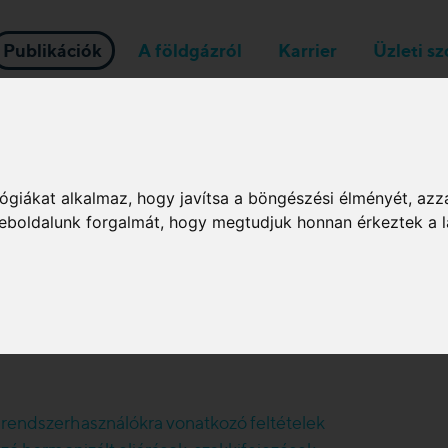
Publikációk
A földgázról
Karrier
Üzleti s
Rendszerüzemeltetők
ógiákat alkalmaz, hogy javítsa a böngészési élményét, azz
EU követelmények
 weboldalunk forgalmát, hogy megtudjuk honnan érkeztek a l
789 rendelete (2024. június 13.) I. melléklet 3. fejezet 
érhetőek el:
, rendszerhasználókra vonatkozó feltételek