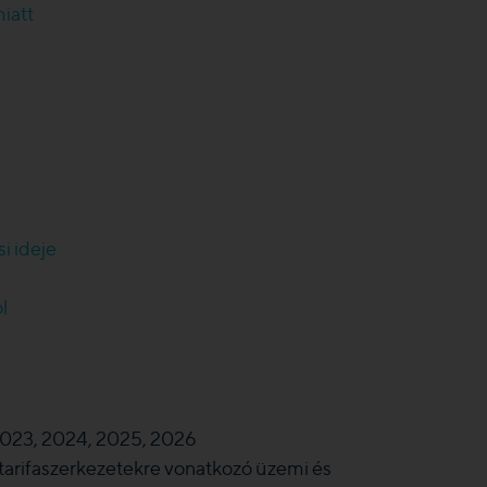
iatt
i ideje
l
23, 2024, 2025, 2026
i tarifaszerkezetekre vonatkozó üzemi és