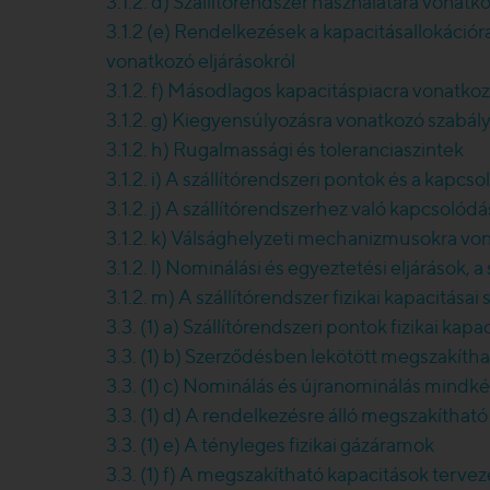
3.1.2. d) Szállítórendszer használatára vonatk
3.1.2 (e) Rendelkezések a kapacitásallokáció
vonatkozó eljárásokról
3.1.2. f) Másodlagos kapacitáspiacra vonatk
3.1.2. g) Kiegyensúlyozásra vonatkozó szabály
3.1.2. h) Rugalmassági és toleranciaszintek
3.1.2. i) A szállítórendszeri pontok és a kapc
3.1.2. j) A szállítórendszerhez való kapcsolódá
3.1.2. k) Válsághelyzeti mechanizmusokra vo
3.1.2. l) Nominálási és egyeztetési eljárások
3.1.2. m) A szállítórendszer fizikai kapacitá
3.3. (1) a) Szállítórendszeri pontok fizikai ka
3.3. (1) b) Szerződésben lekötött megszakít
3.3. (1) c) Nominálás és újranominálás mindké
3.3. (1) d) A rendelkezésre álló megszakítha
3.3. (1) e) A tényleges fizikai gázáramok
3.3. (1) f) A megszakítható kapacitások terve