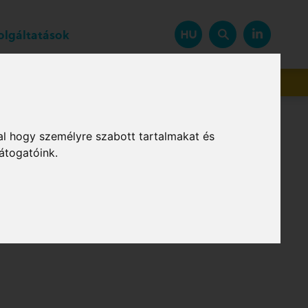
zolgáltatások
HU
Beszállítók
al hogy személyre szabott tartalmakat és
átogatóink.
alábbi rendelkezéseinek megfelelve az FGSZ