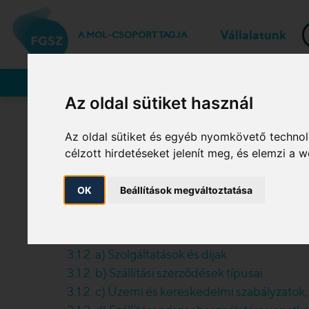
Vállalatunk
A MOL-CSOPORT TAGJA
Rendszerhasználók
Az oldal sütiket használ
Az oldal sütiket és egyéb nyomkövető technol
célzott hirdetéseket jelenít meg, és elemzi a
OK
Beállítások megváltoztatása
Az Európai Parlament és a Tanács (EU) 2024/1
Zrt. által közzétett vonatkozó információk itt 
3.1.2. a) Szolgáltatások és díjak
3.1.2. b) Szállítási szerződések típusai
3.1.2. c) Üzemi és kereskedelmi szabályzatok