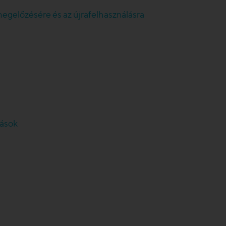
megelőzésére és az újrafelhasználásra
rások